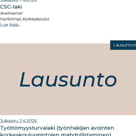
Julkaistu 7.4.2026
CSC-laki
Avainsanat:
hankinnat, korkeakoulut
Lue lisää...
Lausunnot
Julkaistu 2.4.2026
Työttömyysturvalaki (työnhakijan avointen
korkeakouluopintojen mahdollistaminen)