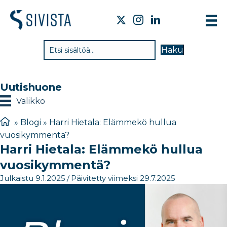
TI
Haku
VA
TY
Uutishuone
TI
Valikko
JÄ
»
Blogi
»
Harri Hietala: Elämmekö hullua
vuosikymmentä?
UU
Harri Hietala: Elämmekö hullua
YH
vuosikymmentä?
Julkaistu 9.1.2025
/
Päivitetty viimeksi 29.7.2025