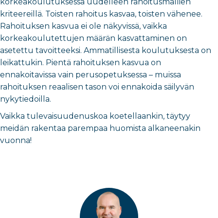
korkeakoulutuksessa uudelleen rahoitusmallien
kriteereillä. Toisten rahoitus kasvaa, toisten vähenee.
Rahoituksen kasvua ei ole näkyvissä, vaikka
korkeakoulutettujen määrän kasvattaminen on
asetettu tavoitteeksi. Ammatillisesta koulutuksesta on
leikattukin. Pientä rahoituksen kasvua on
ennakoitavissa vain perusopetuksessa – muissa
rahoituksen reaalisen tason voi ennakoida säilyvän
nykytiedoilla.
Vaikka tulevaisuudenuskoa koetellaankin, täytyy
meidän rakentaa parempaa huomista alkaneenakin
vuonna!