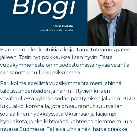
Elämme mielenkiintoisia aikoja. Tämä toteamus pätee
jälleen. Tosin nyt poikkeuksellisen hyvin. Tästä
vuosikymmenestä on muodostumassa hyvää vauhtia
niin sanottu hullu vuosikymmen.
Pari kolme edellistä vuosikymmentä meni lähinnä
taloussuhdanteiden ja näihin liittyvien kriisien
vavahdellessa kylmän sodan päättymisen jälkeen. 2020-
luku alkoi koronalla, jota on seurannut suurvallan
sotilaallinen hyökkäyssota Ukrainaan ja laajempi
hybridisota, jonka kiihtyvänä kohteena olemme muun
muassa Suomessa. Tällaisia uhkia näki harva oraakkeli.