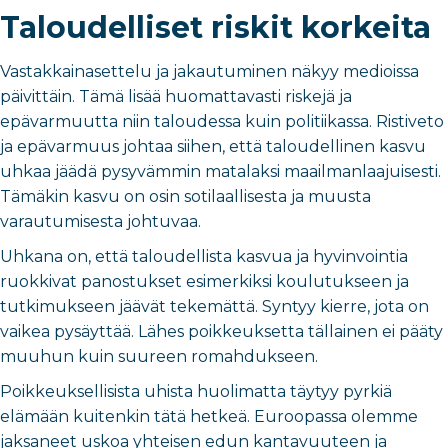
Taloudelliset riskit korkeita
Vastakkainasettelu ja jakautuminen näkyy medioissa
päivittäin. Tämä lisää huomattavasti riskejä ja
epävarmuutta niin taloudessa kuin politiikassa. Ristiveto
ja epävarmuus johtaa siihen, että taloudellinen kasvu
uhkaa jäädä pysyvämmin matalaksi maailmanlaajuisesti.
Tämäkin kasvu on osin sotilaallisesta ja muusta
varautumisesta johtuvaa.
Uhkana on, että taloudellista kasvua ja hyvinvointia
ruokkivat panostukset esimerkiksi koulutukseen ja
tutkimukseen jäävät tekemättä. Syntyy kierre, jota on
vaikea pysäyttää. Lähes poikkeuksetta tällainen ei pääty
muuhun kuin suureen romahdukseen.
Poikkeuksellisista uhista huolimatta täytyy pyrkiä
elämään kuitenkin tätä hetkeä. Euroopassa olemme
jaksaneet uskoa yhteisen edun kantavuuteen ja