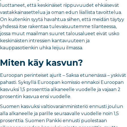
luottaneet, että keskinäiset riippuvuudet ehkäisevät
vastakkainasettelua ja oman edun liiallista tavoittelua.
On kuitenkin syytä havahtua siihen, että meidän täytyy
yhdessä itse rakentaa tulevaisuutemme tilanteessa,
jossa muut maailman suuret talousalueet eivät usko
keskinäisten intressien kantavuuteen ja
kauppasotienkin uhka leijuu ilmassa.
Miten käy kasvun?
Euroopan perinteiset ajurit – Saksa etunenässä – yskivät
pahasti. Syksyllä Euroopan komissio ennakoi Euroopan
kasvuksi 1,5 prosenttia alkaneelle vuodelle ja vajaan 2
prosentin kasvua ensi vuodelle.
Suomen kasvuksi valtiovarainministeriö ennusti joulun
alla alkaneelle ja parille seuraavalle vuodelle noin 1,5
prosenttia. Suomen Pankki ennusti puolestaan