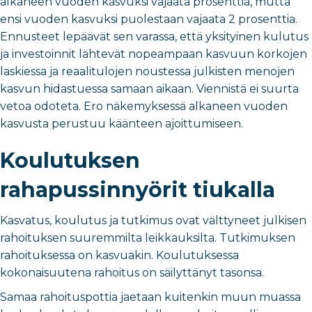
alkaneen vuoden kasvuksi vajaata prosenttia, mutta
ensi vuoden kasvuksi puolestaan vajaata 2 prosenttia.
Ennusteet lepäävät sen varassa, että yksityinen kulutus
ja investoinnit lähtevät nopeampaan kasvuun korkojen
laskiessa ja reaalitulojen noustessa julkisten menojen
kasvun hidastuessa samaan aikaan. Viennistä ei suurta
vetoa odoteta. Ero näkemyksessä alkaneen vuoden
kasvusta perustuu käänteen ajoittumiseen.
Koulutuksen
rahapussinnyörit tiukalla
Kasvatus, koulutus ja tutkimus ovat välttyneet julkisen
rahoituksen suuremmilta leikkauksilta. Tutkimuksen
rahoituksessa on kasvuakin. Koulutuksessa
kokonaisuutena rahoitus on säilyttänyt tasonsa.
Samaa rahoituspottia jaetaan kuitenkin muun muassa