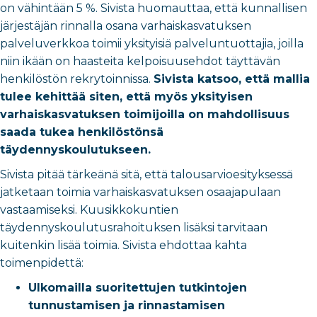
on vähintään 5 %. Sivista huomauttaa, että kunnallisen
järjestäjän rinnalla osana varhaiskasvatuksen
palveluverkkoa toimii yksityisiä palveluntuottajia, joilla
niin ikään on haasteita kelpoisuusehdot täyttävän
henkilöstön rekrytoinnissa.
Sivista katsoo, että mallia
tulee kehittää siten, että myös yksityisen
varhaiskasvatuksen toimijoilla on mahdollisuus
saada tukea henkilöstönsä
täydennyskoulutukseen.
Sivista pitää tärkeänä sitä, että talousarvioesityksessä
jatketaan toimia varhaiskasvatuksen osaajapulaan
vastaamiseksi. Kuusikkokuntien
täydennyskoulutusrahoituksen lisäksi tarvitaan
kuitenkin lisää toimia. Sivista ehdottaa kahta
toimenpidettä:
Ulkomailla suoritettujen tutkintojen
tunnustamisen ja rinnastamisen