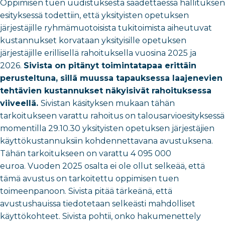
Oppimisen tuen uudistuksesta säädettäessä hallituksen
esityksessä todettiin, että yksityisten opetuksen
järjestäjille ryhmämuotoisista tukitoimista aiheutuvat
kustannukset korvataan yksityisille opetuksen
järjestäjille erillisellä rahoituksella vuosina 2025 ja
2026.
Sivista on pitänyt toimintatapaa erittäin
perusteltuna, sillä muussa tapauksessa laajenevien
tehtävien kustannukset näkyisivät rahoituksessa
viiveellä.
Sivistan käsityksen mukaan tähän
tarkoitukseen varattu rahoitus on talousarvioesityksessä
momentilla 29.10.30 yksityisten opetuksen järjestäjien
käyttökustannuksiin kohdennettavana avustuksena.
Tähän tarkoitukseen on varattu 4 095 000
euroa. Vuoden 2025 osalta ei ole ollut selkeää, että
tämä avustus on tarkoitettu oppimisen tuen
toimeenpanoon. Sivista pitää tärkeänä, että
avustushauissa tiedotetaan selkeästi mahdolliset
käyttökohteet. Sivista pohtii, onko hakumenettely