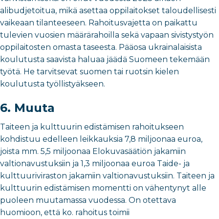
alibudjetoitua, mikä asettaa oppilaitokset taloudellisesti
vaikeaan tilanteeseen. Rahoitusvajetta on paikattu
tulevien vuosien määrärahoilla sekä vapaan sivistystyön
oppilaitosten omasta taseesta. Pääosa ukrainalaisista
koulutusta saavista haluaa jäädä Suomeen tekemään
työtä. He tarvitsevat suomen tai ruotsin kielen
koulutusta työllistyäkseen.
6. Muuta
Taiteen ja kulttuurin edistämisen rahoitukseen
kohdistuu edelleen leikkauksia 7,8 miljoonaa euroa,
joista mm. 5,5 miljoonaa Elokuvasäätiön jakamiin
valtionavustuksiin ja 1,3 miljoonaa euroa Taide- ja
kulttuuriviraston jakamiin valtionavustuksiin. Taiteen ja
kulttuurin edistämisen momentti on vähentynyt alle
puoleen muutamassa vuodessa. On otettava
huomioon, että ko. rahoitus toimii