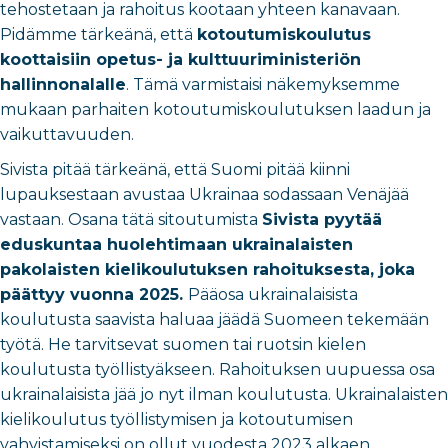
tehostetaan ja rahoitus kootaan yhteen kanavaan.
Pidämme tärkeänä, että
kotoutumiskoulutus
koottaisiin opetus- ja kulttuuriministeriön
hallinnonalalle
. Tämä varmistaisi näkemyksemme
mukaan parhaiten kotoutumiskoulutuksen laadun ja
vaikuttavuuden.
Sivista pitää tärkeänä, että Suomi pitää kiinni
lupauksestaan avustaa Ukrainaa sodassaan Venäjää
vastaan. Osana tätä sitoutumista
Sivista pyytää
eduskuntaa huolehtimaan ukrainalaisten
pakolaisten kielikoulutuksen rahoituksesta, joka
päättyy vuonna 2025.
Pääosa ukrainalaisista
koulutusta saavista haluaa jäädä Suomeen tekemään
työtä. He tarvitsevat suomen tai ruotsin kielen
koulutusta työllistyäkseen. Rahoituksen uupuessa osa
ukrainalaisista jää jo nyt ilman koulutusta. Ukrainalaisten
kielikoulutus työllistymisen ja kotoutumisen
vahvistamiseksi on ollut vuodesta 2023 alkaen