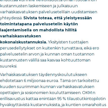
kustannusten laskemiseen ja julkaisuun
varhaiskasvatuksen palvelusetelilain uudistamisen
yhteydessä.
Sivista toteaa, että yleistyessään
toimintatapana palvelusetelin käytön
laajentamisella on mahdollista hillitä
varhaiskasvatuksen
kokonaiskustannuksia.
Yksityisten tuottajien
perusedellytykset on kuitenkin turvattava, eikä ero
palvelusetelin arvon ja kunnan oman tuotannon
kustannusten välillä saa kasvaa kohtuuttoman
suureksi.
Varhaiskasvatuksen täydennyskoulutukseen
ehdotetaan 6 miljoonaa euroa. Tämä on tarkoitettu
kuuden suurimman kunnan varhaiskasvatuksen
opettajien ja sosionomien kouluttamiseen. OKM:n
erillisavustus kattaa enintään 95 % tilaustutkintopilotin
hyväksyttävistä kustannuksista, ja kuntien omarahoitus