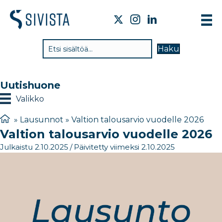
TI
Haku
VA
TY
Uutishuone
TI
Valikko
JÄ
»
Lausunnot
»
Valtion talousarvio vuodelle 2026​
Valtion talousarvio vuodelle 2026​
UU
Julkaistu 2.10.2025
/
Päivitetty viimeksi 2.10.2025
YH