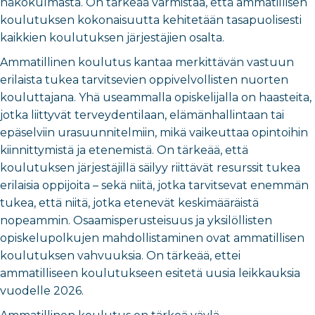
näkökulmasta. On tärkeää varmistaa, että ammatillisen
koulutuksen kokonaisuutta kehitetään tasapuolisesti
kaikkien koulutuksen järjestäjien osalta.
Ammatillinen koulutus kantaa merkittävän vastuun
erilaista tukea tarvitsevien oppivelvollisten nuorten
kouluttajana. Yhä useammalla opiskelijalla on haasteita,
jotka liittyvät terveydentilaan, elämänhallintaan tai
epäselviin urasuunnitelmiin, mikä vaikeuttaa opintoihin
kiinnittymistä ja etenemistä. On tärkeää, että
koulutuksen järjestäjillä säilyy riittävät resurssit tukea
erilaisia oppijoita – sekä niitä, jotka tarvitsevat enemmän
tukea, että niitä, jotka etenevät keskimääräistä
nopeammin. Osaamisperusteisuus ja yksilöllisten
opiskelupolkujen mahdollistaminen ovat ammatillisen
koulutuksen vahvuuksia. On tärkeää, ettei
ammatilliseen koulutukseen esitetä uusia leikkauksia
vuodelle 2026.