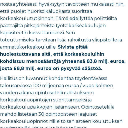
nostaa yhteisesti hyväksytyn tavoitteen mukaisesti niin,
että puolet nuorisoikäluokasta suorittaa
korkeakoulututkinnon. Tämä edellyttää poliittisilta
päättäjiltä pitkäjänteistä työtä korkeakoulujen
kapasiteetin kasvattamiseksi. Sen
toteutumiseksi tarvitaan lisää rahoitusta yliopistoille ja
ammattikorkeakouluille.
Sivista pitää
huolestuttavana sitä, että korkeakouluihin
kohdistuu menosäästöjä yhteensä 83,8 milj. euroa,
josta 68,8 milj. euroa on pysyvää säästöä.
Hallitus on luvannut kohdentaa täydentävässä
talousarviossa 100 miljoonaa euroa / vuosi kolmen
vuoden aikana opintoseteliuudistukseen
korkeakouluopintojen suorittamiseksi ja
korkeakoulupaikkojen lisäämiseen. Opintosetelillä
mahdollistetaan 30 opintopisteen laajuiset
korkeakouluopinnot niille toisen asteen koulutuksen