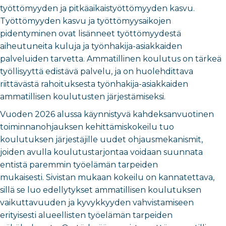
työttömyyden ja pitkäaikaistyöttömyyden kasvu.
Työttömyyden kasvu ja työttömyysaikojen
pidentyminen ovat lisänneet työttömyydestä
aiheutuneita kuluja ja työnhakija-asiakkaiden
palveluiden tarvetta. Ammatillinen koulutus on tärkeä
työllisyyttä edistävä palvelu, ja on huolehdittava
riittävästä rahoituksesta työnhakija-asiakkaiden
ammatillisen koulutusten järjestämiseksi.
Vuoden 2026 alussa käynnistyvä kahdeksanvuotinen
toiminnanohjauksen kehittämiskokeilu tuo
koulutuksen järjestäjille uudet ohjausmekanismit,
joiden avulla koulutustarjontaa voidaan suunnata
entistä paremmin työelämän tarpeiden
mukaisesti. Sivistan mukaan kokeilu on kannatettava,
sillä se luo edellytykset ammatillisen koulutuksen
vaikuttavuuden ja kyvykkyyden vahvistamiseen
erityisesti alueellisten työelämän tarpeiden