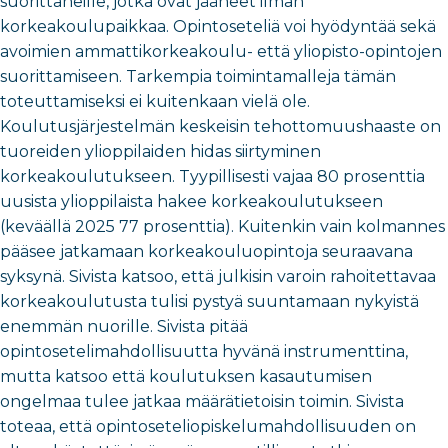
suorittaneille, jotka ovat jääneet ilman
korkeakoulupaikkaa. Opintoseteliä voi hyödyntää sekä
avoimien ammattikorkeakoulu- että yliopisto-opintojen
suorittamiseen. Tarkempia toimintamalleja tämän
toteuttamiseksi ei kuitenkaan vielä ole.
Koulutusjärjestelmän keskeisin tehottomuushaaste on
tuoreiden ylioppilaiden hidas siirtyminen
korkeakoulutukseen. Tyypillisesti vajaa 80 prosenttia
uusista ylioppilaista hakee korkeakoulutukseen
(keväällä 2025 77 prosenttia). Kuitenkin vain kolmannes
pääsee jatkamaan korkeakouluopintoja seuraavana
syksynä. Sivista katsoo, että julkisin varoin rahoitettavaa
korkeakoulutusta tulisi pystyä suuntamaan nykyistä
enemmän nuorille. Sivista pitää
opintosetelimahdollisuutta hyvänä instrumenttina,
mutta katsoo että koulutuksen kasautumisen
ongelmaa tulee jatkaa määrätietoisin toimin. Sivista
toteaa, että opintoseteliopiskelumahdollisuuden on