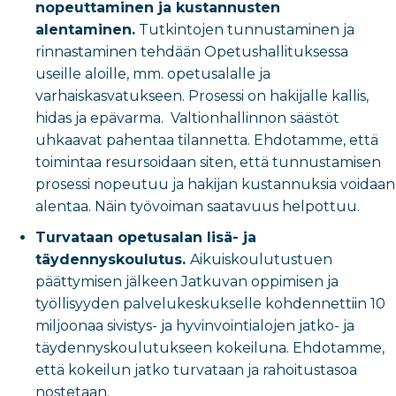
nopeuttaminen ja kustannusten
alentaminen.
Tutkintojen tunnustaminen ja
rinnastaminen tehdään Opetushallituksessa
useille aloille, mm. opetusalalle ja
varhaiskasvatukseen. Prosessi on hakijalle kallis,
hidas ja epävarma. Valtionhallinnon säästöt
uhkaavat pahentaa tilannetta. Ehdotamme, että
toimintaa resursoidaan siten, että tunnustamisen
prosessi nopeutuu ja hakijan kustannuksia voidaan
alentaa. Näin työvoiman saatavuus helpottuu.
Turvataan opetusalan lisä- ja
täydennyskoulutus.
Aikuiskoulutustuen
päättymisen jälkeen Jatkuvan oppimisen ja
työllisyyden palvelukeskukselle kohdennettiin 10
miljoonaa sivistys- ja hyvinvointialojen jatko- ja
täydennyskoulutukseen kokeiluna. Ehdotamme,
että kokeilun jatko turvataan ja rahoitustasoa
nostetaan.