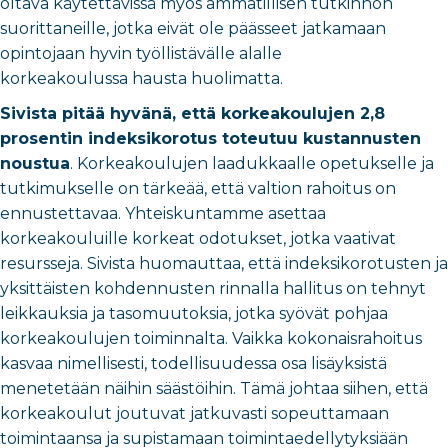
oltava käytettävissä myös ammatillisen tutkinnon
suorittaneille, jotka eivät ole päässeet jatkamaan
opintojaan hyvin työllistävälle alalle
korkeakoulussa hausta huolimatta.
Sivista pitää hyvänä, että korkeakoulujen 2,8
prosentin indeksikorotus toteutuu kustannusten
noustua
. Korkeakoulujen laadukkaalle opetukselle ja
tutkimukselle on tärkeää, että valtion rahoitus on
ennustettavaa. Yhteiskuntamme asettaa
korkeakouluille korkeat odotukset, jotka vaativat
resursseja.
Sivista huomauttaa, että indeksikorotusten ja
yksittäisten kohdennusten rinnalla hallitus on tehnyt
leikkauksia ja tasomuutoksia, jotka syövät pohjaa
korkeakoulujen toiminnalta. Vaikka kokonaisrahoitus
kasvaa nimellisesti, todellisuudessa osa lisäyksistä
menetetään näihin säästöihin. Tämä johtaa siihen, että
korkeakoulut joutuvat jatkuvasti sopeuttamaan
toimintaansa ja supistamaan toimintaedellytyksiään