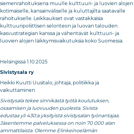
siemenrahoituksena muulle kulttuuri- ja luovien alojen
kotimaiselle, kansainväliselle ja kuluttajilta saatavalle
rahoitukselle. Leikkaukset ovat vastakkaisia
kulttuuripoliittisen selonteon ja luovan talouden
kasvustrategian kanssa ja vähentävät kulttuuri- ja
luovien alojen läikkymisvaikutuksia koko Suomessa.
Helsingissä
1.10.2025
Sivistysala ry
Heikki Kuutti Uusitalo
,
johtaja, politiikka ja
vaikuttaminen
Sivistysala tekee sinnikästä työtä koulutuksen,
osaamisen ja luovuuden puolesta. Sivista
edustaa yli 430:a yksityistä sivistysalan työnantajaa.
Jäsentemme palveluksessa on noin 70 000 alan
ammattilaista. Olemme Elinkeinoelämän