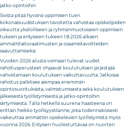
jatko-opintoihin.
Sivista pitää hyvänä oppimisen tuen
kokonaisuudistuksen tavoitetta vahvistaa opiskelijoiden
oikeutta yksilölliseen ja ryhmänmuotoiseen oppimisen
tukeen ja erityiseen tukeen 1.8.2026 alkaen
ammattitaitovaatimusten ja osaamistavoitteiden
saavuttamiseksi.
Vuoden 2026 alusta voimaan tulevat uudet
rahoitusperusteet ohjaavat koulutuksen järjestäjiä
vahvistamaan koulutuksen vaikuttavuutta. Jatkossa
rahoitus palkitsee aiempaa enemmän
opintosuorituksista, valmistumisesta sekä koulutuksen
jälkeisestä työllistymisestä ja jatko-opintoihin
siirtymisestä. Tällä hetkellä suurena haasteena on
erittäin heikko työllisyystilanne, joka todennäköisesti
vaikeuttaa ammattiin opiskelevien työllistymistä myös
vuonna 2026. Erityisen huolestuttavaa on nuorten