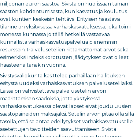
miljoonan euron säästöä. Sivista on huolissaan tämän
säästön kohdentumisesta, kun kasvatus ja koulutus
ovat kuntien keskeisin tehtävä. Erityisen haastava
tilanne on yksityisessä varhaiskasvatuksessa, joka toimii
monessa kunnassa jo tällä hetkellä vastaavaa
kunnallista varhaiskasvatuspalvelua pienemmin
resurssein. Palvelusetelien riittämättömät arvot sekä
esimerkiksi indeksikorotusten jäädytykset ovat olleet
haasteena tänäkin vuonna.
Sivistysvaliokunta käsittelee parhaillaan hallituksen
esitystä uudeksi varhaiskasvatuksen palvelusetelilaiksi.
Laissa on vahvistettava palvelusetelin arvon
määrittämisen säädöksiä, jotta yksityisessä
varhaiskasvatuksessa olevat lapset eivät joudu uusien
säästöpaineiden maksajaksi. Setelin arvon pitää olla sillä
tasolla, että se antaa edellytykset varhaiskasvatukselle
asetettujen tavoitteiden saavuttamiseen. Sivista
ehdottaa kunnille velvollisuutta oman tuotannon