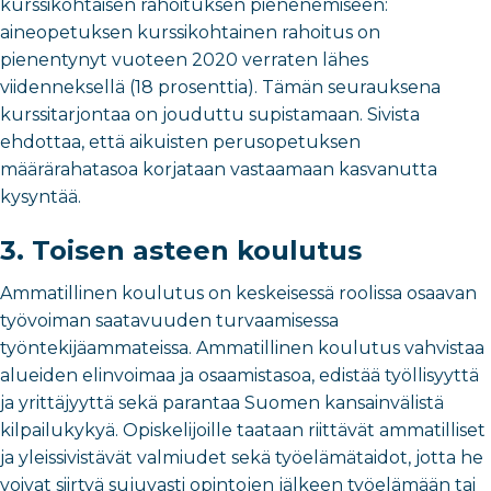
kurssikohtaisen rahoituksen pienenemiseen:
aineopetuksen kurssikohtainen rahoitus on
pienentynyt vuoteen 2020 verraten lähes
viidenneksellä (18 prosenttia). Tämän seurauksena
kurssitarjontaa on jouduttu supistamaan. Sivista
ehdottaa, että aikuisten perusopetuksen
määrärahatasoa korjataan vastaamaan kasvanutta
kysyntää.
3. Toisen asteen koulutus
Ammatillinen koulutus on keskeisessä roolissa osaavan
työvoiman saatavuuden turvaamisessa
työntekijäammateissa. Ammatillinen koulutus vahvistaa
alueiden elinvoimaa ja osaamistasoa, edistää työllisyyttä
ja yrittäjyyttä sekä parantaa Suomen kansainvälistä
kilpailukykyä. Opiskelijoille taataan riittävät ammatilliset
ja yleissivistävät valmiudet sekä työelämätaidot, jotta he
voivat siirtyä sujuvasti opintojen jälkeen työelämään tai