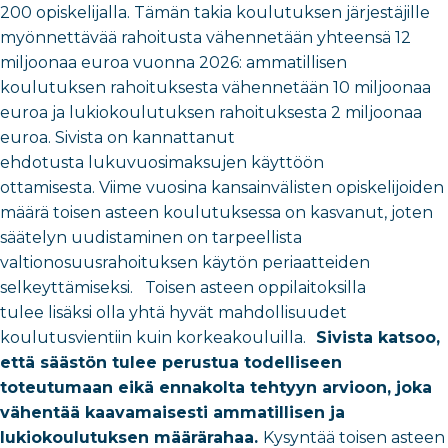
200 opiskelijalla. Tämän takia koulutuksen järjestäjille
myönnettävää rahoitusta vähennetään yhteensä 12
miljoonaa euroa vuonna 2026: ammatillisen
koulutuksen rahoituksesta vähennetään 10 miljoonaa
euroa ja lukiokoulutuksen rahoituksesta 2 miljoonaa
euroa. Sivista on kannattanut
ehdotusta lukuvuosimaksujen käyttöön
ottamisesta. Viime vuosina kansainvälisten opiskelijoiden
määrä toisen asteen koulutuksessa on kasvanut, joten
säätelyn uudistaminen on tarpeellista
valtionosuusrahoituksen käytön periaatteiden
selkeyttämiseksi. Toisen asteen oppilaitoksilla
tulee lisäksi olla yhtä hyvät mahdollisuudet
koulutusvientiin kuin korkeakouluilla.
Sivista katsoo,
että säästön tulee perustua todelliseen
toteutumaan eikä ennakolta tehtyyn arvioon, joka
vähentää kaavamaisesti ammatillisen ja
lukiokoulutuksen määrärahaa.
Kysyntää toisen asteen