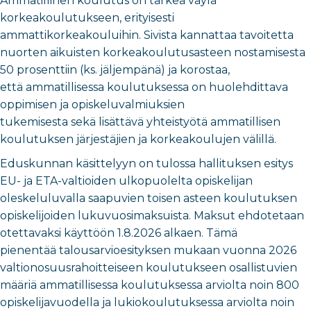
Ammatillinen koulutus on tärkeä väylä
korkeakoulutukseen, erityisesti
ammattikorkeakouluihin. Sivista kannattaa tavoitetta
nuorten aikuisten korkeakoulutusasteen nostamisesta
50 prosenttiin (ks. jäljempänä) ja korostaa,
että ammatillisessa koulutuksessa on huolehdittava
oppimisen ja opiskeluvalmiuksien
tukemisesta sekä lisättävä yhteistyötä ammatillisen
koulutuksen järjestäjien ja korkeakoulujen välillä.
Eduskunnan käsittelyyn on tulossa hallituksen esitys
EU- ja ETA-valtioiden ulkopuolelta opiskelijan
oleskeluluvalla saapuvien toisen asteen koulutuksen
opiskelijoiden lukuvuosimaksuista. Maksut ehdotetaan
otettavaksi käyttöön 1.8.2026 alkaen. Tämä
pienentää talousarvioesityksen mukaan vuonna 2026
valtionosuusrahoitteiseen koulutukseen osallistuvien
määriä ammatillisessa koulutuksessa arviolta noin 800
opiskelijavuodella ja lukiokoulutuksessa arviolta noin