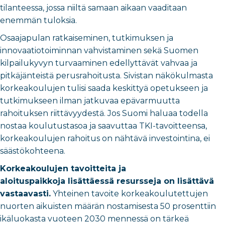
tilanteessa, jossa niiltä samaan aikaan vaaditaan
enemmän tuloksia.
Osaajapulan ratkaiseminen, tutkimuksen ja
innovaatiotoiminnan vahvistaminen sekä Suomen
kilpailukyvyn turvaaminen edellyttävät vahvaa ja
pitkäjänteistä perusrahoitusta. Sivistan näkökulmasta
korkeakoulujen tulisi saada keskittyä opetukseen ja
tutkimukseen ilman jatkuvaa epävarmuutta
rahoituksen riittävyydestä. Jos Suomi haluaa todella
nostaa koulutustasoa ja saavuttaa TKI-tavoitteensa,
korkeakoulujen rahoitus on nähtävä investointina, ei
säästökohteena.
Korkeakoulujen tavoitteita ja
aloituspaikkoja lisättäessä resursseja on lisättävä
vastaavasti.
Yhteinen tavoite korkeakoulutettujen
nuorten aikuisten määrän nostamisesta 50 prosenttiin
ikäluokasta vuoteen 2030 mennessä on tärkeä