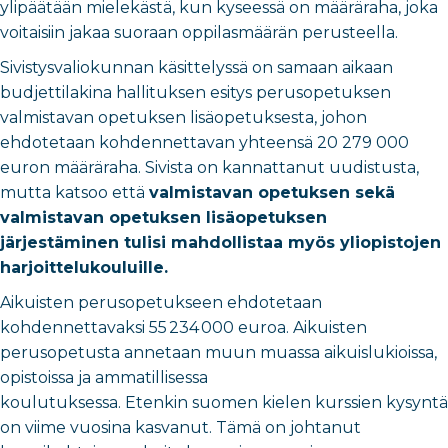
ylipäätään mielekästä, kun kyseessä on määräraha, joka
voitaisiin jakaa suoraan oppilasmäärän perusteella.
Sivistysvaliokunnan käsittelyssä on samaan aikaan
budjettilakina hallituksen esitys perusopetuksen
valmistavan opetuksen lisäopetuksesta, johon
ehdotetaan kohdennettavan yhteensä 20 279 000
euron määräraha. Sivista on kannattanut uudistusta,
mutta katsoo että
valmistavan opetuksen sekä
valmistavan opetuksen lisäopetuksen
järjestäminen tulisi mahdollistaa myös yliopistojen
harjoittelukouluille.
Aikuisten perusopetukseen ehdotetaan
kohdennettavaksi 55 234 000 euroa. Aikuisten
perusopetusta annetaan muun muassa aikuislukioissa,
opistoissa ja ammatillisessa
koulutuksessa. Etenkin suomen kielen kurssien kysyntä
on viime vuosina kasvanut. Tämä on johtanut