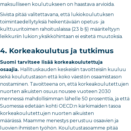
maksulliseen koulutukseen on haastava arvioida.
Sivista pitää valitettavana, että lukiokoulutuksen
toimintaedellytyksiä heikentävään opetus- ja
kulttuuritoimen rahoituslaissa (23 b §) määriteltyyn
leikkuriin lukion yksikköhintaan ei esitetä muutoksia.
4. Korkeakoulutus ja tutkimus
Suomi tarvitsee lisää korkeakoulutettuja
osaajia.
Hallituskauden keskeisiin tavoitteisiin kuuluu
sekä koulutustason että koko väestön osaamistason
nostaminen. Tavoitteena on, että korkeakoulutettujen
nuorten aikuisten osuus nousee vuoteen 2030
mennessä mahdollisimman lähelle 50 prosenttia, ja että
Suomessa edetään kohti OECD:n kärkimaiden tasoa
korkeakoulutettujen nuorten aikuisten
määrässä. Maamme menestys perustuu osaavien ja
luovien ihmisten työhön. Koulutustasoamme pitää