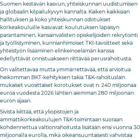
Suomen kestävän kasvun, yhteiskunnan uudistumisen
ja globaalin kilpailukyvyn kannalta. Kaiken kaikkiaan
hallituksen ja koko yhteiskunnan odotukset
korkeakouluille kasvavat: koulutuksen läpäisyn
parantaminen, kansainvälisten opiskelijoiden rekrytointi
ja työllistyminen, kunnianhimoiset TKI-tavoitteet sekä
yhteistyön lisääminen elinkeinoelämän kanssa
edellyttävät onnistuakseen riittävää perusrahoitusta.
On valitettavaa mutta ymmärrettävää, että arvioitua
heikomman BKT-kehityksen takia T&K-rahoituslain
mukaiset vuosittaiset korotukset ovat n. 240 miljoonaa
euroa vuodesta 2026 lähtien aiemman 280 miljoonan
euron sijaan.
Sivista kiittää, että yliopistojen ja
ammattikorkeakoulujen T&K-toimintaan suoraan
kohdennettua valtionrahoitusta lisätään ensi vuonna 30
miljoonalla eurolla, mikä oikeansuuntaisesti vahvistaa