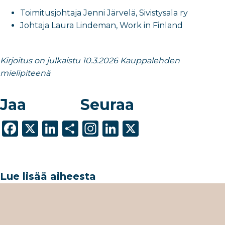
Toimitusjohtaja Jenni Järvelä, Sivistysala ry
Johtaja Laura Lindeman, Work in Finland
Kirjoitus on julkaistu 10.3.2026 Kauppalehden
mielipiteenä
Jaa
Seuraa
F
X
Li
S
In
Li
X
a
n
h
st
n
c
k
ar
a
k
e
e
e
g
e
Lue lisää aiheesta
b
dI
ra
dI
o
n
m
n
o