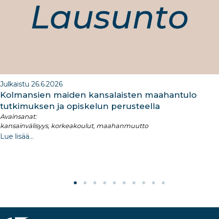
k
Julkaistu 26.6.2026
Kolmansien maiden kansalaisten maahantulo
tutkimuksen ja opiskelun perusteella​
Avainsanat:
kansainvälisyys, korkeakoulut, maahanmuutto
Lue lisää...