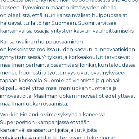
lapseen. Työvoiman määrän riittävyyden ohella
on oleellista, että juuri kansainväliset huippuosaajat
haluavat tulla töihin Suomeen. Suomi tarvitsee
kansainvälisiä osaajia yritysten kasvun vauhdittamiseksi.
Kansainvälinen huippuosaaminen
on keskeisessä roolissa uuden kasvun ja innovaatioiden
synnyttämisessä. Yritykset ja korkeakoulut tarvitsevat
maailman parhainta osaamista silloinkin, kun taloudessa
menee huonosti ja työttömyysluvut ovat nykyiseen
tapaan korkealla. Suomi elää viennistä ja globaali
kilpailu edellyttää maailmanluokan tuotteita ja
innovaatioita. Maailmanluokan innovaatiot edellyttävät
maailmanluokan osaamista.
Work in Finlandin viime syksynä alkaneessa
Superposition -kampanjassa etsitään
kansainvälisiä asiantuntijoita ja tutkijoita
yrityksiin kasvualoille, kuten kvanttiteknologian,