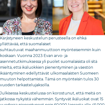
Kärjistyneen keskustelun perusteella on ehkä
yllättävää, että suomalaiset
suhtautuvat maahanmuuttoon myönteisemmin kuin
koskaan. Vuonna 2023 Evan arvo- ja
asennetutkimuksessa yli puolet suomalaisista oli sitä
mieltä, että ikäluokkien pienentyminen ja väestön
ikääntyminen edellyttävät ulkomaalaisten Suomeen
muuton helpottamista. Tämä on myönteisin tulos 30
vuoden tarkastelujaksolla.
Julkisessa keskustelussa on korostunut, että meitä on
jatkossa nykyistä vähemmän. Syntyvät ikäluokat ovat 15
vuodessa pienentyneet noin 60 000 lapsesta alle 45 000