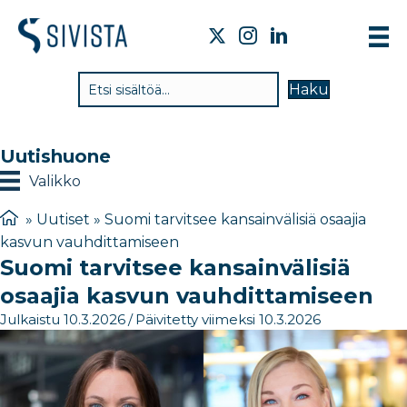
TI
Haku
VA
TY
Uutishuone
TI
Valikko
JÄ
»
Uutiset
»
Suomi tarvitsee kansainvälisiä osaajia
kasvun vauhdittamiseen
UU
Suomi tarvitsee kansainvälisiä
YH
osaajia kasvun vauhdittamiseen
Julkaistu 10.3.2026
/
Päivitetty viimeksi 10.3.2026