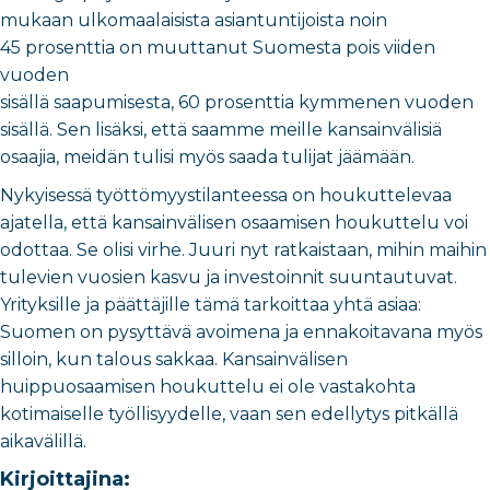
mukaan ulkomaalaisista asiantuntijoista noin
45 prosenttia on muuttanut Suomesta pois viiden
vuoden
sisällä saapumisesta, 60 prosenttia kymmenen vuoden
sisällä. Sen lisäksi, että saamme meille kansainvälisiä
osaajia, meidän tulisi myös saada tulijat jäämään.
Nykyisessä työttömyystilanteessa on houkuttelevaa
ajatella, että kansainvälisen osaamisen houkuttelu voi
odottaa. Se olisi virhe. Juuri nyt ratkaistaan, mihin maihin
tulevien vuosien kasvu ja investoinnit suuntautuvat.
Yrityksille ja päättäjille tämä tarkoittaa yhtä asiaa:
Suomen on pysyttävä avoimena ja ennakoitavana myös
silloin, kun talous sakkaa. Kansainvälisen
huippuosaamisen houkuttelu ei ole vastakohta
kotimaiselle työllisyydelle, vaan sen edellytys pitkällä
aikavälillä.
Kirjoittajina: