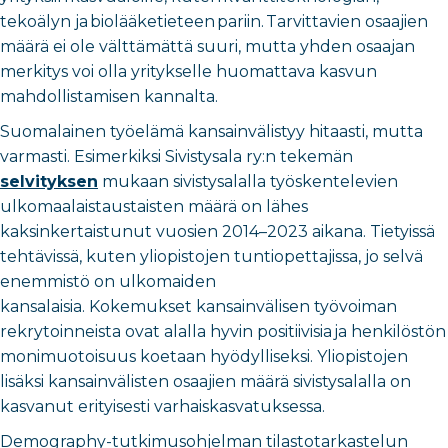
tekoälyn ja biolääketieteen pariin. Tarvittavien osaajien
määrä ei ole välttämättä suuri, mutta yhden osaajan
merkitys voi olla yritykselle huomattava kasvun
mahdollistamisen kannalta.
Suomalainen työelämä kansainvälistyy hitaasti, mutta
varmasti. Esimerkiksi Sivistysala ry:n tekemän
selvityksen
mukaan sivistysalalla työskentelevien
ulkomaalaistaustaisten määrä on lähes
kaksinkertaistunut vuosien 2014–2023 aikana. Tietyissä
tehtävissä, kuten yliopistojen tuntiopettajissa, jo selvä
enemmistö on ulkomaiden
kansalaisia. Kokemukset kansainvälisen työvoiman
rekrytoinneista ovat alalla hyvin positiivisia ja henkilöstön
monimuotoisuus koetaan hyödylliseksi. Yliopistojen
lisäksi kansainvälisten osaajien määrä sivistysalalla on
kasvanut erityisesti varhaiskasvatuksessa.
Demography-tutkimusohjelman tilastotarkastelun