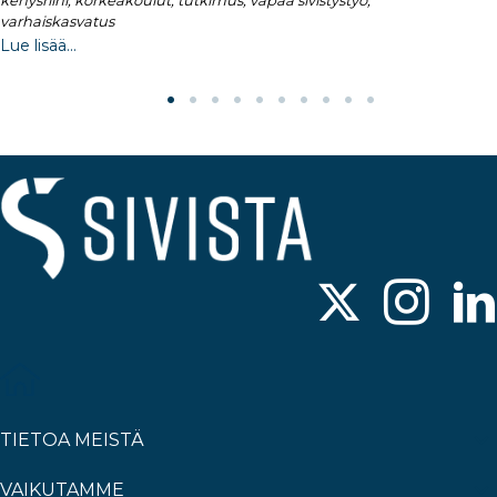
kehysriihi, korkeakoulut, tutkimus, vapaa sivistystyö,
varhaiskasvatus
Lue lisää...
TIETOA MEISTÄ
VAIKUTAMME