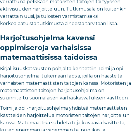
verrattuna pelkkään motoristen taitojen tai fyysisen
aktiivisuuden harjoitteluun. Tutkimusala on kuitenkin
verrattain uusi, ja tulosten varmistamiseksi
korkealaatuista tutkimusta aiheesta tarvitaan lisää.
Harjoitusohjelma kavensi
oppimiseroja varhaisissa
matemaattisissa taidoissa
Kirjallisuuskatsausten pohjalta kehitettiin Toimi ja opi -
harjoitusohjelma, tukemaan lapsia, joilla on haasteita
varhaisten matemaattisten taitojen kanssa. Motoristen ja
matemaattisten taitojen harjoitusohjelma on
suunniteltu suomalaisen varhaiskasvatuksen käyttöön.
Toimi ja opi -harjoitusohjelma yhdistää matemaattisten
käsitteiden harjoittelua motoristen taitojen harjoittelun
kanssa. Matemaattisia suhdetaitoja kuvaavia käsitteitä,
kuten enemmän ja vähemmän tai puolikas ja