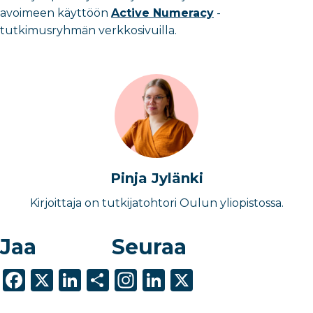
avoimeen käyttöön
Active Numeracy
-
tutkimusryhmän verkkosivuilla.
Pinja Jylänki
Kirjoittaja on tutkijatohtori Oulun yliopistossa.
Jaa
Seuraa
F
X
Li
S
In
Li
X
a
n
h
st
n