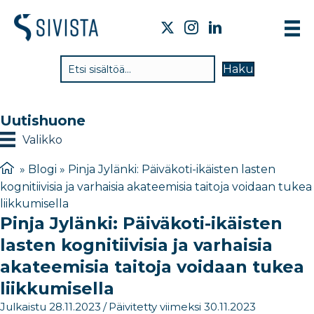
TI
Haku
VA
TY
Uutishuone
TI
Valikko
JÄ
»
Blogi
»
Pinja Jylänki: Päiväkoti-ikäisten lasten
kognitiivisia ja varhaisia akateemisia taitoja voidaan tukea
UU
liikkumisella
Pinja Jylänki: Päiväkoti-ikäisten
YH
lasten kognitiivisia ja varhaisia
akateemisia taitoja voidaan tukea
liikkumisella
Julkaistu 28.11.2023
/
Päivitetty viimeksi 30.11.2023