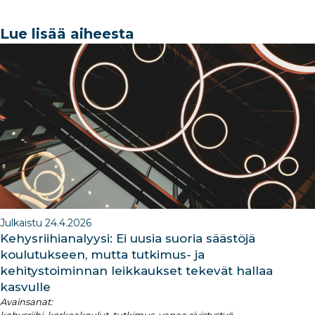
c
k
ar
a
k
e
e
e
g
e
Lue lisää aiheesta
b
dI
ra
dI
o
n
m
n
o
k
Julkaistu 24.4.2026
Kehysriihianalyysi: Ei uusia suoria säästöjä
koulutukseen, mutta tutkimus- ja
kehitystoiminnan leikkaukset tekevät hallaa
kasvulle
Avainsanat: