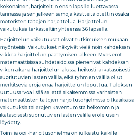
kokonainen, harjoiteltiin ensin lapsille luettavassa
tarinassa ja sen jälkeen samoja käsitteitä otettiin osaksi
motoristen taitojen harjoittelua. Harjoittelun
vaikutuksia tarkasteltiin yhteensä 36 lapsella.
Harjoittelun vaikutukset olivat tutkimuksen mukaan
myönteisiä. Vaikutukset näkyivät vielä noin kahdeksan
viikkoa harjoittelun päättymisen jälkeen. Myös erot
matemaattisissa suhdetaidoissa pienenivät kahdeksan
viikon aikana harjoittelun alussa heikosti ja ikätasoisesti
suoriutuvien lasten välillä, eikä ryhmien välillä ollut
merkitseviä eroja enää harjoittelun loputtua. Tuloksen
uutuusarvoa lisää se, että aikaisemmissa varhaisten
matemaattisten taitojen harjoitusohjelmissa pitkäaikaisia
vaikutuksia tai erojen kaventumista heikommin ja
ikätasoisesti suoriutuvien lasten välillä ei ole usein
löydetty.
Toimi ja opi -harjoitusohjelma on julkaistu kaikille