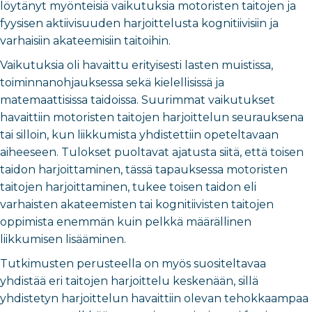
löytänyt myönteisiä vaikutuksia motoristen taitojen ja
fyysisen aktiivisuuden harjoittelusta kognitiivisiin ja
varhaisiin akateemisiin taitoihin.
Vaikutuksia oli havaittu erityisesti lasten muistissa,
toiminnanohjauksessa sekä kielellisissä ja
matemaattisissa taidoissa. Suurimmat vaikutukset
havaittiin motoristen taitojen harjoittelun seurauksena
tai silloin, kun liikkumista yhdistettiin opeteltavaan
aiheeseen. Tulokset puoltavat ajatusta siitä, että toisen
taidon harjoittaminen, tässä tapauksessa motoristen
taitojen harjoittaminen, tukee toisen taidon eli
varhaisten akateemisten tai kognitiivisten taitojen
oppimista enemmän kuin pelkkä määrällinen
liikkumisen lisääminen.
Tutkimusten perusteella on myös suositeltavaa
yhdistää eri taitojen harjoittelu keskenään, sillä
yhdistetyn harjoittelun havaittiin olevan tehokkaampaa