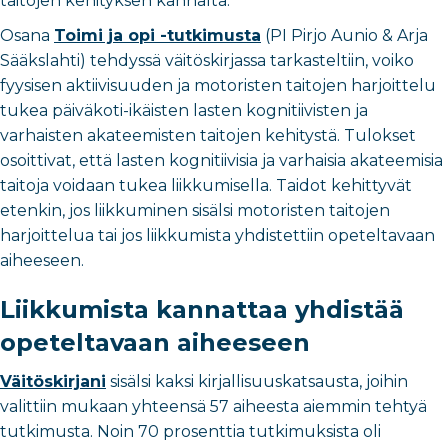
taitojen kehityksen kannalta.
Osana
Toimi ja opi -tutkimusta
(PI Pirjo Aunio & Arja
Sääkslahti) tehdyssä väitöskirjassa tarkasteltiin, voiko
fyysisen aktiivisuuden ja motoristen taitojen harjoittelu
tukea päiväkoti-ikäisten lasten kognitiivisten ja
varhaisten akateemisten taitojen kehitystä. Tulokset
osoittivat, että lasten kognitiivisia ja varhaisia akateemisia
taitoja voidaan tukea liikkumisella. Taidot kehittyvät
etenkin, jos liikkuminen sisälsi motoristen taitojen
harjoittelua tai jos liikkumista yhdistettiin opeteltavaan
aiheeseen.
Liikkumista kannattaa yhdistää
opeteltavaan aiheeseen
Väitöskirjani
sisälsi kaksi kirjallisuuskatsausta, joihin
valittiin mukaan yhteensä 57 aiheesta aiemmin tehtyä
tutkimusta. Noin 70 prosenttia tutkimuksista oli