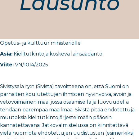
Opetus- ja kulttuuriministeriö
​lle
Asia:
Kielitutkintoja koskeva lainsäädäntö
Viite:
VN/1014/2025
Sivistysala ry:n (Sivista) tavoitteena on, että Suomi on
parhaiten koulutettujen ihmisten hyvinvoiva, avoin ja
vetovoimainen maa, jossa osaamisella ja luovuudella
tehdään parempaa maailmaa. Sivista pitää ehdotettuja
muutoksia kielitutkintojärjestelmään pääosin
kannatettavana. Jatkovalmistelussa on kiinnitettävä
vielä huomiota ehdotettujen uudistusten (esimerkiksi