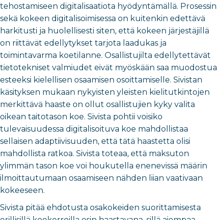
tehostamiseen digitalisaatiota hyödyntämällä. Prosessin
sekä kokeen digitalisoimisessa on kuitenkin edettävä
harkitusti ja huolellisesti siten, että kokeen järjestäjillä
on riittävät edellytykset tarjota laadukas ja
toimintavarma koetilanne. Osallistujilta edellytettävät
tietotekniset valmiudet eivät myöskään saa muodostua
esteeksi kielellisen osaamisen osoittamiselle. Sivistan
käsityksen mukaan nykyisten yleisten kielitutkintojen
merkittävä haaste on ollut osallistujien kyky valita
oikean taitotason koe. Sivista pohtii voisiko
tulevaisuudessa digitalisoituva koe mahdollistaa
sellaisen adaptiivisuuden, että tätä haastetta olisi
mahdollista ratkoa. Sivista toteaa, että maksuton
ylimmän tason koe voi houkutella enenevissä määrin
ilmoittautumaan osaamiseen nähden liian vaativaan
kokeeseen.
Sivista pitää ehdotusta osakokeiden suorittamisesta
erillisillä koekerroilla osin haastavana, sillä aiempaa