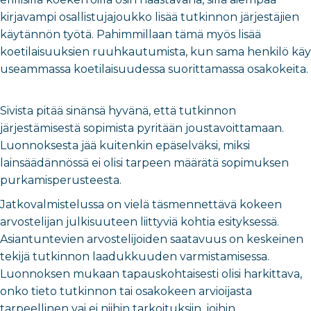
kirjavampi osallistujajoukko lisää tutkinnon järjestäjien
käytännön työtä. Pahimmillaan tämä myös lisää
koetilaisuuksien ruuhkautumista, kun sama henkilö käy
useammassa koetilaisuudessa suorittamassa osakokeita.
Sivista pitää sinänsä hyvänä, että tutkinnon
järjestämisestä sopimista pyritään joustavoittamaan.
Luonnoksesta jää kuitenkin epäselväksi, miksi
lainsäädännössä ei olisi tarpeen määrätä sopimuksen
purkamisperusteesta.
Jatkovalmistelussa on vielä täsmennettävä kokeen
arvostelijan julkisuuteen liittyviä kohtia esityksessä.
Asiantuntevien arvostelijoiden saatavuus on keskeinen
tekijä tutkinnon laadukkuuden varmistamisessa.
Luonnoksen mukaan tapauskohtaisesti olisi harkittava,
onko tieto tutkinnon tai osakokeen arvioijasta
tarpeellinen vai ei niihin tarkoituksiin, joihin