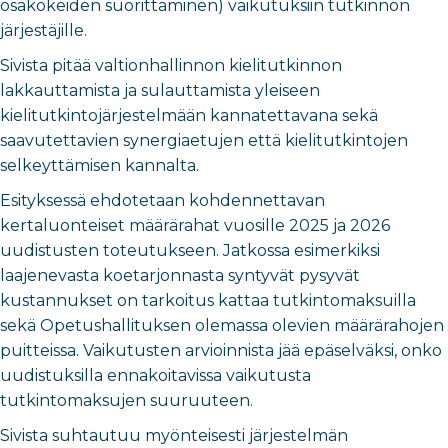
osakokeiden suorittaminen) vaikutuksiin tutkinnon
järjestäjille.
Sivista pitää valtionhallinnon kielitutkinnon
lakkauttamista ja sulauttamista yleiseen
kielitutkintojärjestelmään kannatettavana sekä
saavutettavien synergiaetujen että kielitutkintojen
selkeyttämisen kannalta.
Esityksessä ehdotetaan kohdennettavan
kertaluonteiset määrärahat vuosille 2025 ja 2026
uudistusten toteutukseen. Jatkossa esimerkiksi
laajenevasta koetarjonnasta syntyvät pysyvät
kustannukset on tarkoitus kattaa tutkintomaksuilla
sekä Opetushallituksen olemassa olevien määrärahojen
puitteissa. Vaikutusten arvioinnista jää epäselväksi, onko
uudistuksilla ennakoitavissa vaikutusta
tutkintomaksujen suuruuteen.
Sivista suhtautuu myönteisesti järjestelmän