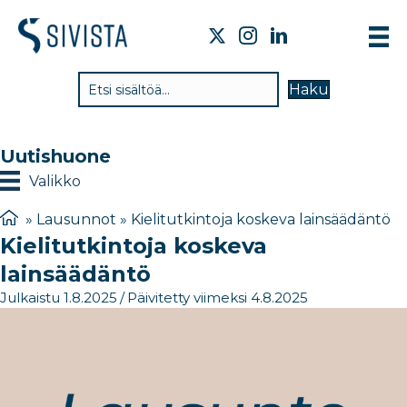
TI
Haku
VA
TY
Uutishuone
TI
Valikko
JÄ
»
Lausunnot
»
Kielitutkintoja koskeva lainsäädäntö​
Kielitutkintoja koskeva
UU
lainsäädäntö​
YH
Julkaistu 1.8.2025
/
Päivitetty viimeksi 4.8.2025