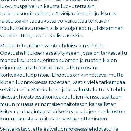
luovutuspalvelun kautta luovutettaisiin
tutkintosuoritustietoja. Arvioijarekisterin julkisuus
rajatuissakin tapauksissa voi vaikuttaa tehtävän
houkuttelevuuteen, sillä arvioijatiedon julkistaminen
voi aiheuttaa jopa turvallisuusriskin.
Muissa toteuttamisvaihtoehdoissa on viitattu
Opetushallituksen esiselvitykseen, jossa on tarkasteltu
mahdollisuutta suorittaa suomen ja ruotsin kielen
erinomaista taitoa osoittava tutkinto osana
korkeakouluopintoja. Ehdotus on kiinnostava, mutta
kuten luonnoksessa todetaan, vaatisi vielä tarkempaa
selvittämistä. Mahdollinen jatkovalmistelu tulisi tehdä
tiiviissä yhteistyössä korkeakoulujen kanssa, sisältäen
muun muassa erinomaisen taitotason kansallisten
kriteerien laadintaa sekä korkeakoulujen henkilöstön
kouluttamista suoritusten vastaanottamiseen.
Sivista katsoo, että esitysluonnoksessa ehdotetuilla