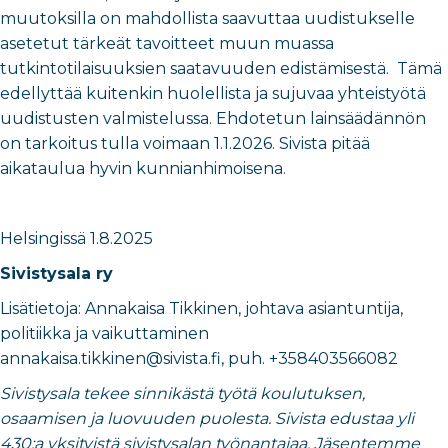
muutoksilla on mahdollista saavuttaa uudistukselle
asetetut tärkeät tavoitteet muun muassa
tutkintotilaisuuksien saatavuuden edistämisestä. Tämä
edellyttää kuitenkin huolellista ja sujuvaa yhteistyötä
uudistusten valmistelussa. Ehdotetun lainsäädännön
on tarkoitus tulla voimaan 1.1.2026. Sivista pitää
aikataulua hyvin kunnianhimoisena.
Helsingissä
​1.8.2025
Sivistysala ry
Lisätietoja:
Annakaisa Tikkinen
, johtava
asiantuntija,
politiikka ja vaikuttaminen
annakaisa.tikkinen@sivista.fi
, puh.
+358403566082
Sivistysala tekee sinnikästä työtä koulutuksen,
osaamisen ja luovuuden puolesta. Sivista edustaa yli
430:a yksityistä sivistysalan työnantajaa. Jäsentemme