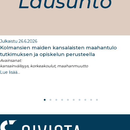
k
Julkaistu 26.6.2026
Kolmansien maiden kansalaisten maahantulo
tutkimuksen ja opiskelun perusteella​
Avainsanat:
kansainvälisyys, korkeakoulut, maahanmuutto
Lue lisää...