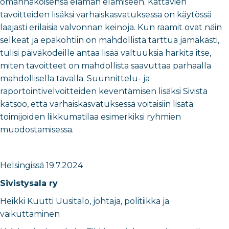
omannäköisensä elämän elämiseen. Kattavien
tavoitteiden lisäksi varhaiskasvatuksessa on käytössä
laajasti erilaisia valvonnan keinoja. Kun raamit ovat näin
selkeät ja epäkohtiin on mahdollista tarttua jämäkästi,
tulisi päiväkodeille antaa lisää valtuuksia harkita itse,
miten tavoitteet on mahdollista saavuttaa parhaalla
mahdollisella tavalla. Suunnittelu- ja
raportointivelvoitteiden keventämisen lisäksi Sivista
katsoo, että varhaiskasvatuksessa voitaisiin lisätä
toimijoiden liikkumatilaa esimerkiksi ryhmien
muodostamisessa.
Helsingissä 19.7.2024
Sivistysala ry
Heikki Kuutti Uusitalo
,
johtaja, politiikka ja
vaikuttaminen