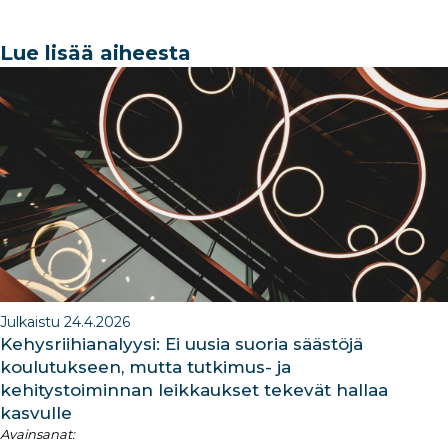
c
k
ar
a
k
e
e
e
g
e
Lue lisää aiheesta
b
dI
ra
dI
o
n
m
n
o
k
Julkaistu 24.4.2026
Kehysriihianalyysi: Ei uusia suoria säästöjä
koulutukseen, mutta tutkimus- ja
kehitystoiminnan leikkaukset tekevät hallaa
kasvulle
Avainsanat: