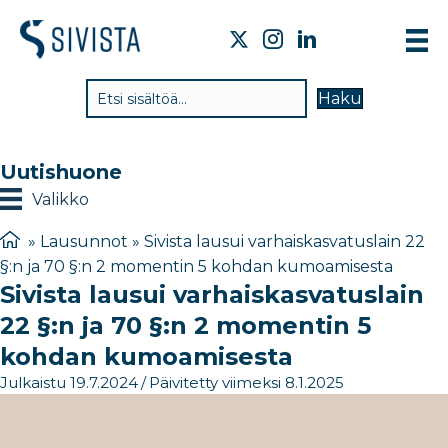
TI
Haku
VA
TY
Uutishuone
TI
Valikko
JÄ
»
Lausunnot
»
Sivista lausui varhaiskasvatuslain 22
§:n ja 70 §:n 2 momentin 5 kohdan kumoamisesta
UU
Sivista lausui varhaiskasvatuslain
YH
22 §:n ja 70 §:n 2 momentin 5
kohdan kumoamisesta
Julkaistu 19.7.2024
/
Päivitetty viimeksi 8.1.2025