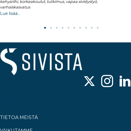
kehysriihi, korkeakoulut, tutkimus, vapaa sivistystyö,
varhaiskasvatus
Lue lisää...
TIETOA MEISTÄ
VAIKUTAMME