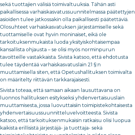
sekä tuottajien välisiä toimivaltuuksia. Tähän asti
paikallisessa varhaiskasvatussuunnitelmassa päätettyjen
asioiden tulee jatkossakin olla paikallisesti päätettäviä.
Olosuhteet varhaiskasvatuksen järjestämiselle sekä
tuottamiselle ovat hyvin moninaiset, eikä ole
tarkoituksenmukaista luoda yksityiskohtaisempaa
kansallista ohjausta – se olisi myös norminpurun
tavoitteille vastakkaista. Sivista katsoo, että ehdotusta
tulee täydentää varhaiskasvatuslain 21 §:n
muuttamisella siten, että Opetushallituksen toimivalta
on määritelty riittävän tarkkarajaisesti.
Sivista toteaa, että samaan aikaan lausuttavana on
luonnos hallituksen esitykseksi yhdenvertaisuuslain
muuttamisesta, jossa luovuttaisiin toimipistekohtaisesta
yhdenvertaisuussuunnitteluvelvoitteesta. Sivista
katsoo, että tarkoituksenmukaisin ratkaisu olisi luopua
kaikista erillisistä järjestäjä- ja tuottaja- sekä