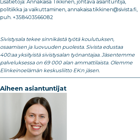
Lisätietoja:
Annakaisa Tikkinen
, johtava
asiantuntija,
politiikka ja vaikuttaminen
​,
annakaisa.tikkinen@sivista.fi
,
puh.
+358403566082
Sivistysala tekee sinnikästä työtä koulutuksen,
osaamisen ja luovuuden puolesta. Sivista edustaa
400:aa yksityistä sivistysalan työnantajaa. Jäsentemme
palveluksessa on 69 000 alan ammattilaista. Olemme
Elinkeinoelämän keskusliitto EK:n jäsen.
Aiheen asiantuntijat