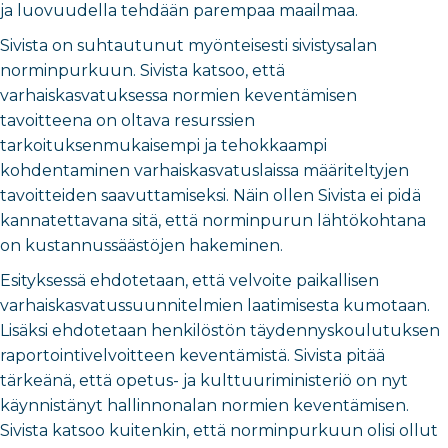
ja luovuudella tehdään parempaa maailmaa.
Sivista on suhtautunut myönteisesti sivistysalan
norminpurkuun. Sivista katsoo, että
varhaiskasvatuksessa normien keventämisen
tavoitteena on oltava resurssien
tarkoituksenmukaisempi ja tehokkaampi
kohdentaminen varhaiskasvatuslaissa määriteltyjen
tavoitteiden saavuttamiseksi. Näin ollen Sivista ei pidä
kannatettavana sitä, että norminpurun lähtökohtana
on kustannussäästöjen hakeminen.
Esityksessä ehdotetaan, että velvoite paikallisen
varhaiskasvatussuunnitelmien laatimisesta kumotaan.
Lisäksi ehdotetaan henkilöstön täydennyskoulutuksen
raportointivelvoitteen keventämistä. Sivista pitää
tärkeänä, että opetus- ja kulttuuriministeriö on nyt
käynnistänyt hallinnonalan normien keventämisen.
Sivista katsoo kuitenkin, että norminpurkuun olisi ollut