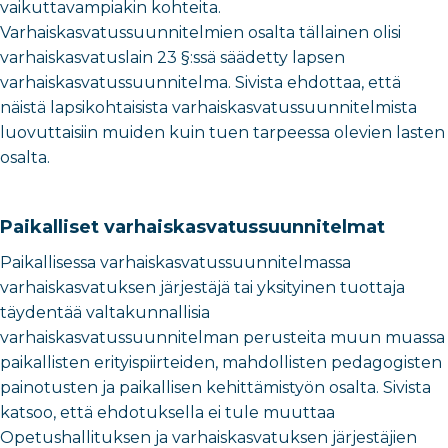
vaikuttavampiakin kohteita.
Varhaiskasvatussuunnitelmien osalta tällainen olisi
varhaiskasvatuslain 23 §:ssä säädetty lapsen
varhaiskasvatussuunnitelma. Sivista ehdottaa, että
näistä lapsikohtaisista varhaiskasvatussuunnitelmista
luovuttaisiin muiden kuin tuen tarpeessa olevien lasten
osalta.
Paikalliset varhaiskasvatussuunnitelmat
Paikallisessa varhaiskasvatussuunnitelmassa
varhaiskasvatuksen järjestäjä tai yksityinen tuottaja
täydentää valtakunnallisia
varhaiskasvatussuunnitelman perusteita muun muassa
paikallisten erityispiirteiden, mahdollisten pedagogisten
painotusten ja paikallisen kehittämistyön osalta. Sivista
katsoo, että ehdotuksella ei tule muuttaa
Opetushallituksen ja varhaiskasvatuksen järjestäjien