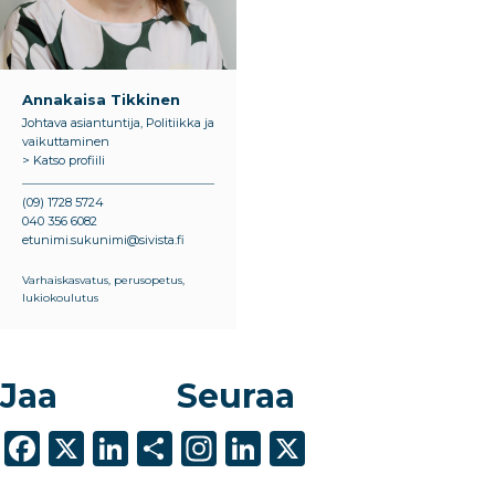
Annakaisa Tikkinen
Johtava asiantuntija, Politiikka ja
vaikuttaminen
> Katso profiili
(09) 1728 5724
040 356 6082
etunimi.sukunimi@sivista.fi
Varhaiskasvatus, perusopetus,
lukiokoulutus
Jaa
Seuraa
F
X
Li
S
In
Li
X
a
n
h
st
n