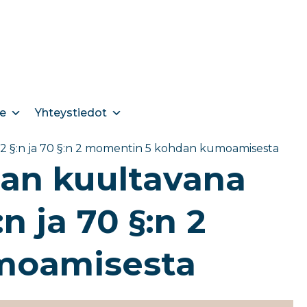
e
Yhteystiedot
n 22 §:n ja 70 §:n 2 momentin 5 kohdan kumoamisesta
nan kuultavana
n ja 70 §:n 2
moamisesta