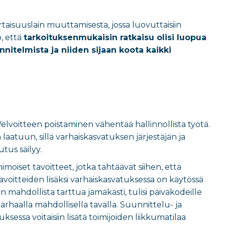
taisuuslain muuttamisesta, jossa luovuttaisiin
, että
tarkoituksenmukaisin ratkaisu olisi luopua
unnitelmista ja niiden sijaan koota kaikki
elvoitteen poistaminen vähentää hallinnollista työtä.
aatuun, sillä varhaiskasvatuksen järjestäjän ja
tus säilyy.
imoiset tavoitteet, jotka tähtäävät siihen, että
voitteiden lisäksi varhaiskasvatuksessa on käytössä
on mahdollista tarttua jämäkästi, tulisi päiväkodeille
parhaalla mahdollisella tavalla. Suunnittelu- ja
ksessa voitaisiin lisätä toimijoiden liikkumatilaa