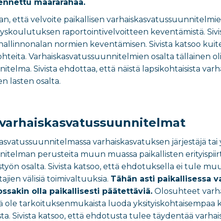
ennettu määrärahaa.
an, että velvoite paikallisen varhaiskasvatussuunnitelmi
skoulutuksen raportointivelvoitteen keventämistä. Sivist
hallinnonalan normien keventämisen. Sivista katsoo kuit
teita. Varhaiskasvatussuunnitelmien osalta tällainen olis
telma. Sivista ehdottaa, että näistä lapsikohtaisista va
n lasten osalta.
et varhaiskasvatussuunnitelmat
kasvatussuunnitelmassa varhaiskasvatuksen järjestäjä tai 
itelman perusteita muun muassa paikallisten erityispii
styön osalta. Sivista katsoo, että ehdotuksella ei tule 
tajien välisiä toimivaltuuksia.
Tähän asti paikallisessa 
ssakin olla paikallisesti päätettäviä.
Olosuhteet varhai
kä ole tarkoituksenmukaista luoda yksityiskohtaisempaa k
ista. Sivista katsoo, että ehdotusta tulee täydentää varhai