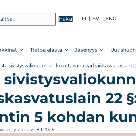
FI
SV
ENG
Haku
kkinat
Tietoa alasta
Jäsenyys
Uutishuon
vista sivistysvaliokunnan kuultavana varhaiskasvatuslai
a sivistysvaliokun
skasvatuslain 22 §:
tin 5 kohdan ku
ivitetty viimeksi 8.1.2025