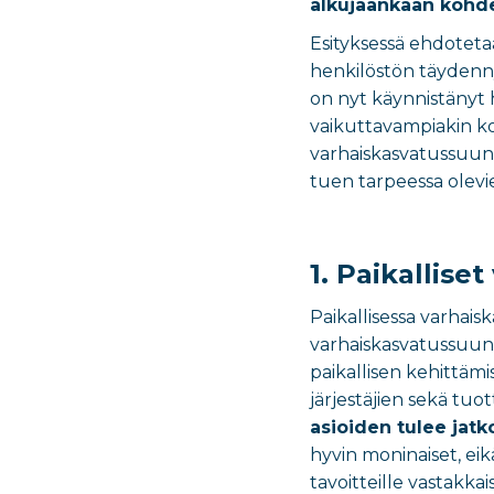
alkujaankaan kohd
Esityksessä ehdoteta
henkilöstön täydenny
on nyt käynnistänyt 
vaikuttavampiakin koh
varhaiskasvatussuunni
tuen tarpeessa olevie
1. Paikallis
Paikallisessa varhais
varhaiskasvatussuunn
paikallisen kehittämi
järjestäjien sekä tuot
asioiden tulee jatko
hyvin moninaiset, ei
tavoitteille vastakka