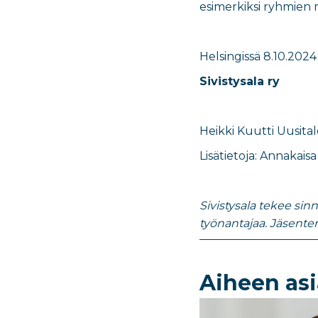
esimerkiksi ryhmien
Helsingissä
8.10.2024
Sivistysala ry
Heikki Kuutti Uusital
Lisätietoja: ​
Annakaisa
Sivistysala tekee sin
työnantajaa. Jäsent
Aiheen asi