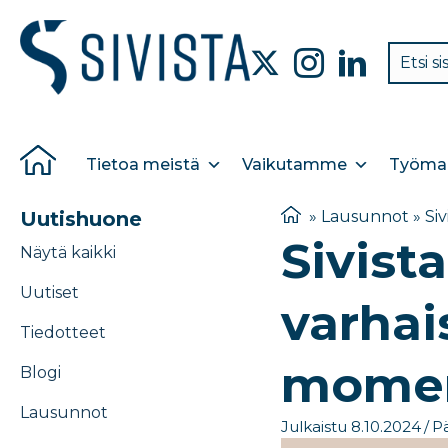
Tietoa meistä
Vaikutamme
Työmar
Uutishuone
»
Lausunnot
»
Si
Sivist
Näytä kaikki
Uutiset
varhai
Tiedotteet
momen
Blogi
Lausunnot
Julkaistu 8.10.2024
/
Pä