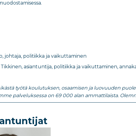
 muodostamisessa.
o
,
johtaja, politiikka ja vaikuttaminen
 Tikkinen
,
asiantuntija, politiikka ja vaikuttaminen
​,
annakai
nikästä työtä koulutuksen, osaamisen ja luovuuden puolesta
emme palveluksessa on 69 000 alan ammattilaista. Olemm
antuntijat