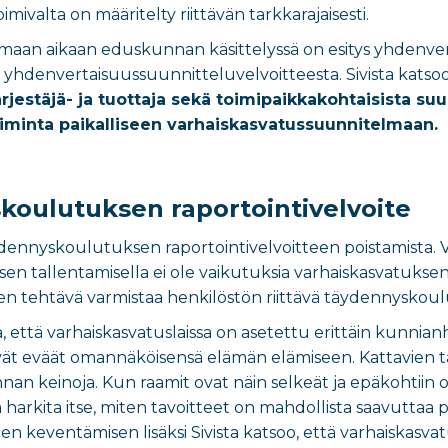
mivalta on määritelty riittävän tarkkarajaisesti.
samaan aikaan eduskunnan käsittelyssä on esitys yhdenver
a yhdenvertaisuussuunnitteluvelvoitteesta. Sivista katsoo
 järjestäjä- ja tuottaja sekä toimipaikkakohtaisista su
minta paikalliseen varhaiskasvatussuunnitelmaan.
koulutuksen raportointivelvoite
ydennyskoulutuksen raportointivelvoitteen poistamista. V
 tallentamisella ei ole vaikutuksia varhaiskasvatuksen l
en tehtävä varmistaa henkilöstön riittävä täydennyskoulu
a, että varhaiskasvatuslaissa on asetettu erittäin kunnianh
yvät eväät omannäköisensä elämän elämiseen. Kattavien ta
vonnan keinoja. Kun raamit ovat näin selkeät ja epäkohtiin 
a harkita itse, miten tavoitteet on mahdollista saavuttaa 
en keventämisen lisäksi Sivista katsoo, että varhaiskasvatu