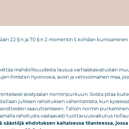
slain 22 §:n ja 70 §:n 2 momentin 5 kohdan kumoaminen
ta) kiittää mahdollisuudesta lausua varhaiskasvatuslain mu
jen ihmisten hyvinvoiva, avoin ja vetovoimainen maa, j
nteisesti sivistysalan norminpurkuun. Sivista pitää kuite
ellaan julkisen rahoituksen vähentämistä, kun kyseessä 
avoitteiden saavuttamiseen. Tällöin normin purkaminen o
kaamalla rahoitusta vastaavasti tuottavuusvaikutus nolla
ä säästöjä ehdotuksen kaltaisessa tilanteessa, jossa