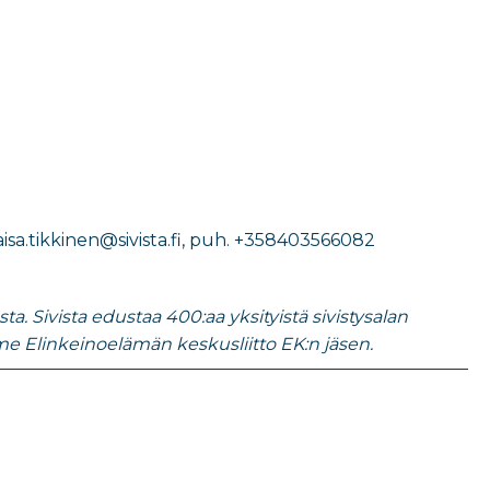
sa.tikkinen@sivista.fi
, puh.
+358403566082
. Sivista edustaa 400:aa yksityistä sivistysalan
e Elinkeinoelämän keskusliitto EK:n jäsen.