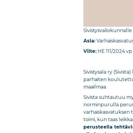
Sivistysvaliokunnalle
Asia:
Varhaiskasvatu
Viite:
HE 111/2024 vp
Sivistysala ry (Sivis
parhaiten koulutettu
maailmaa.
Sivista suhtautuu myö
norminpurulla perust
varhaiskasvatuksen t
toimi, kun taas leik
perusteella tehtävi