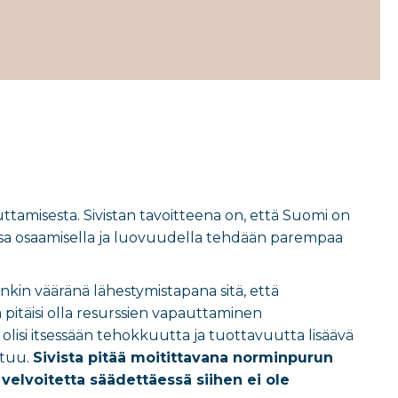
uttamisesta. Sivistan tavoitteena on, että Suomi on
ossa osaamisella ja luovuudella tehdään parempaa
nkin vääränä lähestymistapana sitä, että
pitäisi olla resurssien vapauttaminen
lisi itsessään tehokkuutta ja tuottavuutta lisäävä
utuu.
Sivista pitää moitittavana norminpurun
 velvoitetta säädettäessä siihen ei ole