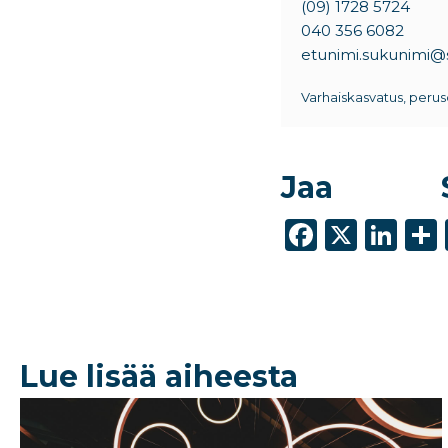
(09) 1728 5724
040 356 6082
etunimi.sukunimi@si
Varhaiskasvatus, perus
Jaa
F
X
Li
a
n
c
k
e
e
b
dI
Lue lisää aiheesta
o
n
o