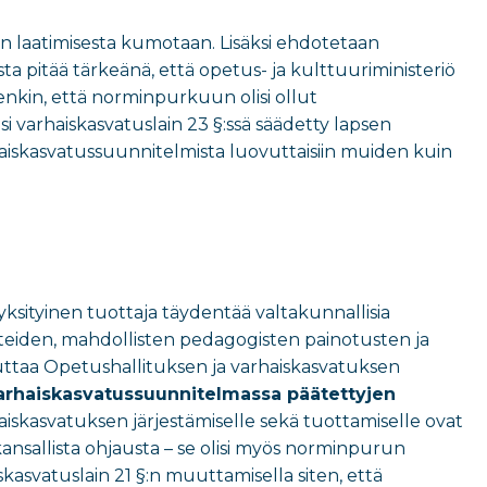
en laatimisesta kumotaan. Lisäksi ehdotetaan
a pitää tärkeänä, että opetus- ja kulttuuriministeriö
enkin, että norminpurkuun olisi ollut
i varhaiskasvatuslain 23 §:ssä säädetty lapsen
rhaiskasvatussuunnitelmista luovuttaisiin muiden kuin
yksityinen tuottaja täydentää valtakunnallisia
rteiden, mahdollisten pedagogisten painotusten ja
muuttaa Opetushallituksen ja varhaiskasvatuksen
varhaiskasvatussuunnitelmassa päätettyjen
skasvatuksen järjestämiselle sekä tuottamiselle ovat
ansallista ohjausta – se olisi myös norminpurun
skasvatuslain 21 §:n muuttamisella siten, että