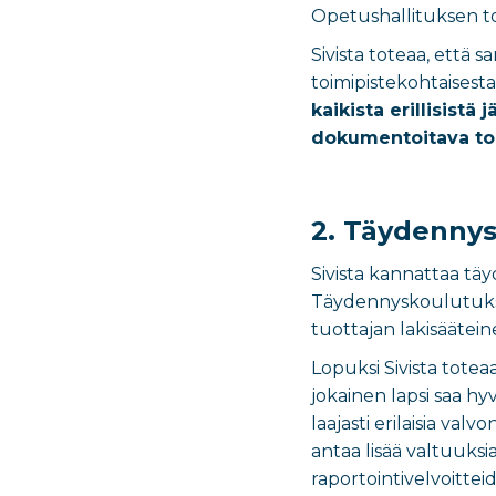
Opetushallituksen toi
Sivista toteaa, että 
toimipistekohtaisest
kaikista erillisistä
dokumentoitava toi
2. Täydennys
Sivista kannattaa tä
Täydennyskoulutuksen
tuottajan lakisäätein
Lopuksi Sivista totea
jokainen lapsi saa h
laajasti erilaisia val
antaa lisää valtuuksi
raportointivelvoitteid