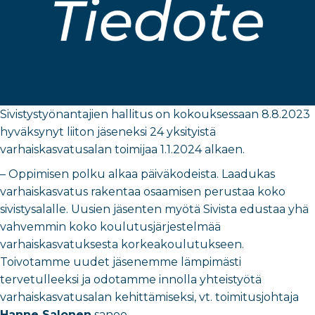
Sivistystyönantajien hallitus on kokouksessaan 8.8.2023
hyväksynyt liiton jäseneksi 24 yksityistä
varhaiskasvatusalan toimijaa 1.1.2024 alkaen.
– Oppimisen polku alkaa päiväkodeista. Laadukas
varhaiskasvatus rakentaa osaamisen perustaa koko
sivistysalalle. Uusien jäsenten myötä Sivista edustaa yhä
vahvemmin koko koulutusjärjestelmää
varhaiskasvatuksesta korkeakoulutukseen.
Toivotamme uudet jäsenemme lämpimästi
tervetulleeksi ja odotamme innolla yhteistyötä
varhaiskasvatusalan kehittämiseksi, vt. toimitusjohtaja
Hanne Salonen
sanoo.