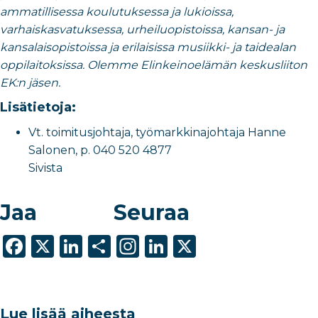
ammatillisessa koulutuksessa ja lukioissa,
varhaiskasvatuksessa, urheiluopistoissa, kansan- ja
kansalaisopistoissa ja erilaisissa musiikki- ja taidealan
oppilaitoksissa
. Olemme Elinkeinoelämän keskusliiton
EK:n jäsen.
Lisätietoja:
Vt. toimitusjohtaja, työmarkkinajohtaja Hanne
Salonen, p. 040 520 4877
Sivista
Jaa
Seuraa
F
X
Li
S
In
Li
X
a
n
h
st
n
c
k
ar
a
k
e
e
e
g
e
Lue lisää aiheesta