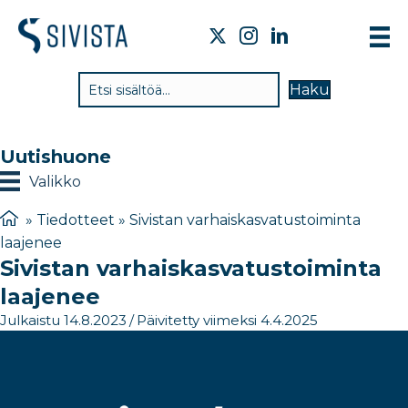
TI
Haku
VA
TY
Uutishuone
TI
Valikko
JÄ
»
Tiedotteet
»
Sivistan varhaiskasvatustoiminta
laajenee
UU
Sivistan varhaiskasvatustoiminta
YH
laajenee
Julkaistu 14.8.2023
/
Päivitetty viimeksi 4.4.2025