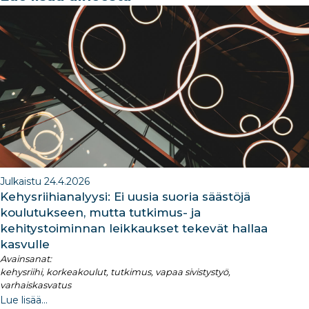
b
dI
ra
dI
o
n
m
n
o
k
Julkaistu 24.4.2026
Kehysriihianalyysi: Ei uusia suoria säästöjä
koulutukseen, mutta tutkimus- ja
kehitystoiminnan leikkaukset tekevät hallaa
kasvulle
Avainsanat:
kehysriihi, korkeakoulut, tutkimus, vapaa sivistystyö,
varhaiskasvatus
Lue lisää...