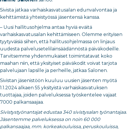
Sivista jatkaa varhaiskasvatusalan edunvalvontaa ja
kehittämistä yhteistyössä jäsentensä kanssa.
– Uusi hallitusohjelma antaa hyviä eväitä
varhaiskasvatusalan kehittämiseen. Olemme erityisen
tyytyväisiä siihen, että hallitusohjelmassa on linjaus
uudesta palvelusetelilainsäädännöstä päiväkodeille.
Tarvitsemme yhdenmukaiset toimintatavat koko
maahan niin, että yksityiset päiväkodit voivat tarjota
palvelujaan lapsille ja perheille, jatkaa Salonen.
Sivistan jäsenistöön kuuluu uusien jäsenten myötä
1.1.2024 alkaen 55 yksityistä varhaiskasvatuksen
tuottajaa, joiden palveluksessa työskentelee vajaat
7000 palkansaajaa.
Sivistystyönantajat edustaa 340 sivistysalan työnantajaa.
Jäsentemme palveluksessa on noin 60 000
palkansaajaa,
mm. korkeakouluissa, peruskouluissa,