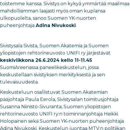
toistemme kanssa. Sivistys on kykyä ymmärtää maailmaa
mahdollisimman laajasti myös oman kuplansa
ulkopuolelta, sanoo Suomen YK-nuorten
puheenjohtaja
Adina Nivukoski
.
Sivistysala Sivista, Suomen Akatemia ja Suomen
yliopistojen rehtorineuvosto UNIFI ry järjestävät
keskiviikkona 26.6.2024 kello 11-11.45
SuomiAreenassa paneelikeskustelun, jossa
keskustellaan sivistyksen merkityksestä ja sen
tulevaisuudesta.
Keskusteluun osallistuvat Suomen Akatemian
pääjohtaja Paula Eerola, Sivistysalan toimitusjohtaja
Susanna Niinistö-Sivuranta, Suomen yliopistojen
rehtorineuvosto UNIFI ry:n toiminnanjohtaja Heikki
Holopainen sekä Suomen YK-nuorten puheenjohtaja
Adina Nivukoski. Keskustelun juontaa MTV:n politiikan