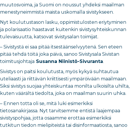
muutosvoima, ja Suomi on noussut yhdeksi maailman
menestyneimmistä maista uskomalla sivistykseen.
Nyt koulutustason lasku, oppimistulosten eriytyminen
ja polarisaatio haastavat kuitenkin sivistysyhteiskunnan
tulevaisuutta, katsovat sivistysalan toimijat.
– Sivistystä ei saa pitää itsestäänselvyytenä. Sen eteen
pitää tehdä töitä joka päivä, sanoo Sivistysala Sivistan
toimitusjohtaja
Susanna Niinistö-Sivuranta
.
Sivistys on paitsi koulutusta, myös kykyä suhtautua
uteliaasti ja riittävän kriittisesti ympäröivään maailmaan.
Siksi sivistys suojaa yhteiskuntaa monilta ulkoisilta uhilta,
kuten väärältä tiedolta, joka on maailman suurin uhka.
– Ennen totta oli se, mitä luki esimerkiksi
tietosanakirjassa. Nyt tarvitsemme entistä laajempaa
sivistyspohjaa, jotta osaamme erottaa esimerkiksi
tutkitun tiedon mielipiteistä tai disinformaatiosta, sanoo