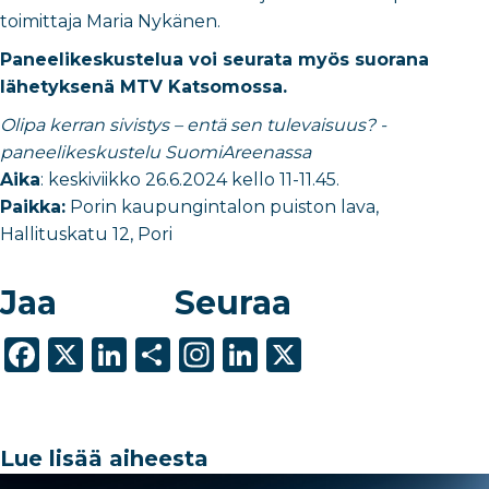
toimittaja Maria Nykänen.
Paneelikeskustelua voi seurata myös suorana
lähetyksenä MTV Katsomossa.
Olipa kerran sivistys – entä sen tulevaisuus? -
paneelikeskustelu SuomiAreenassa
Aika
: keskiviikko 26.6.2024 kello 11-11.45.
Paikka:
Porin kaupungintalon puiston lava,
Hallituskatu 12, Pori
Jaa
Seuraa
F
X
Li
S
In
Li
X
a
n
h
st
n
c
k
ar
a
k
e
e
e
g
e
Lue lisää aiheesta