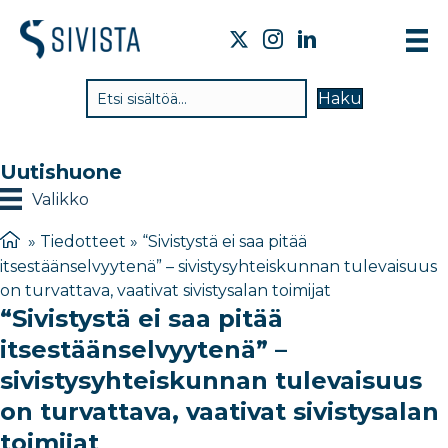
TI
Haku
VA
TY
Uutishuone
TI
Valikko
JÄ
»
Tiedotteet
»
“Sivistystä ei saa pitää
itsestäänselvyytenä” – sivistysyhteiskunnan tulevaisuus
UU
on turvattava, vaativat sivistysalan toimijat
“Sivistystä ei saa pitää
YH
itsestäänselvyytenä” –
sivistysyhteiskunnan tulevaisuus
on turvattava, vaativat sivistysalan
toimijat