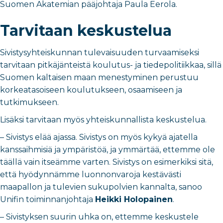
Suomen Akatemian pääjohtaja Paula Eerola.
Tarvitaan keskustelua
Sivistysyhteiskunnan tulevaisuuden turvaamiseksi
tarvitaan pitkäjänteistä koulutus- ja tiedepolitiikkaa, sillä
Suomen kaltaisen maan menestyminen perustuu
korkeatasoiseen koulutukseen, osaamiseen ja
tutkimukseen.
Lisäksi tarvitaan myös yhteiskunnallista keskustelua.
– Sivistys elää ajassa. Sivistys on myös kykyä ajatella
kanssaihmisiä ja ympäristöä, ja ymmärtää, ettemme ole
täällä vain itseämme varten. Sivistys on esimerkiksi sitä,
että hyödynnämme luonnonvaroja kestävästi
maapallon ja tulevien sukupolvien kannalta, sanoo
Unifin toiminnanjohtaja
Heikki Holopainen
.
– Sivistyksen suurin uhka on, ettemme keskustele