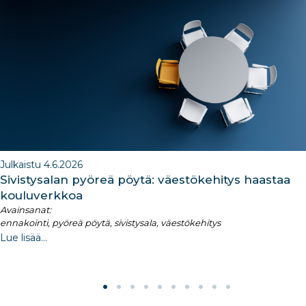
b
dI
ra
dI
o
n
m
n
o
k
Julkaistu 4.6.2026
Sivistysalan pyöreä pöytä: väestökehitys haastaa
kouluverkkoa
Avainsanat:
ennakointi, pyöreä pöytä, sivistysala, väestökehitys
Lue lisää...