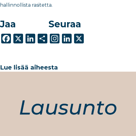
hallinnollista rasitetta.
Jaa
Seuraa
F
X
Li
S
In
Li
X
a
n
h
st
n
c
k
ar
a
k
e
e
e
g
e
Lue lisää aiheesta
b
dI
ra
dI
o
n
m
n
o
k