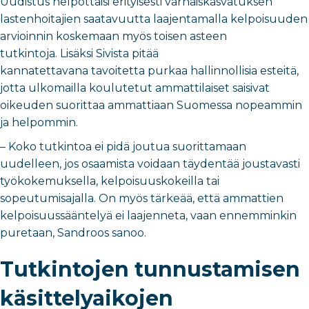
Uudistus helpottaisi erityisesti varhaiskasvatuksen
lastenhoitajien saatavuutta laajentamalla kelpoisuuden
arvioinnin koskemaan myös toisen asteen
tutkintoja. Lisäksi Sivista pitää
kannatettavana tavoitetta purkaa hallinnollisia esteitä,
jotta ulkomailla koulutetut ammattilaiset saisivat
oikeuden suorittaa ammattiaan Suomessa nopeammin
ja helpommin.
– Koko tutkintoa ei pidä joutua suorittamaan
uudelleen, jos osaamista voidaan täydentää joustavasti
työkokemuksella, kelpoisuuskokeilla tai
sopeutumisajalla. On myös tärkeää, että ammattien
kelpoisuussääntelyä ei laajenneta, vaan ennemminkin
puretaan, Sandroos sanoo.
Tutkintojen tunnustamisen
käsittelyaikojen