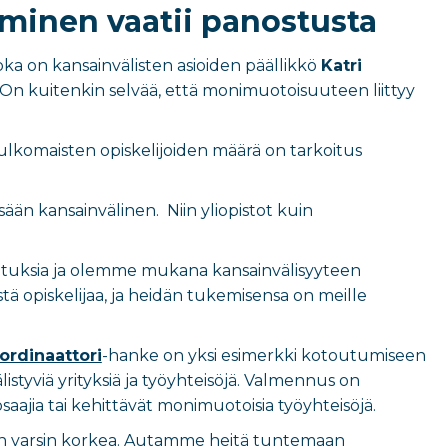
minen vaatii panostusta
 on kansainvälisten asioiden päällikkö
Katri
n kuitenkin selvää, että monimuotoisuuteen liittyy
ulkomaisten opiskelijoiden määrä on tarkoitus
sään kansainvälinen. Niin yliopistot kuin
ulutuksia ja olemme mukana kansainvälisyyteen
stä opiskelijaa, ja heidän tukemisensa on meille
rdinaattori
-hanke on yksi esimerkki kotoutumiseen
styviä yrityksiä ja työyhteisöjä. Valmennus on
aajia tai kehittävät monimuotoisia työyhteisöjä.
e on varsin korkea. Autamme heitä tuntemaan