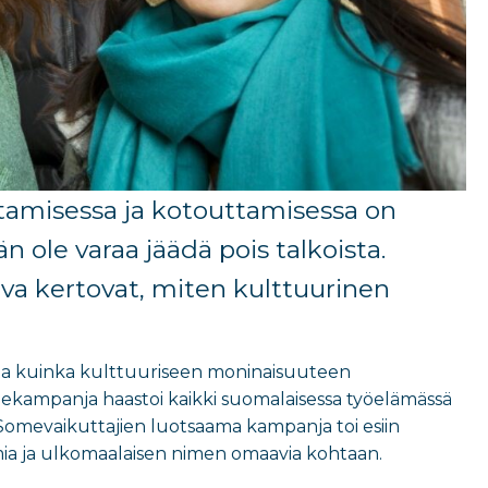
tamisessa ja kotouttamisessa on
n ole varaa jäädä pois talkoista.
ova kertovat, miten kulttuurinen
mutta kuinka kulttuuriseen moninaisuuteen
ekampanja haastoi kaikki suomalaisessa työelämässä
Somevaikuttajien luotsaama kampanja toi esiin
mia ja ulkomaalaisen nimen omaavia kohtaan.