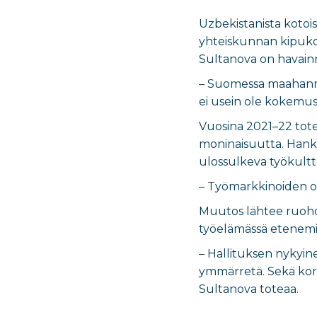
Uzbekistanista koto
yhteiskunnan kipuko
Sultanova on havainn
– Suomessa maahanmuu
ei usein ole kokemust
Vuosina 2021–22 tot
moninaisuutta. Hankke
ulossulkeva työkult
– Työmarkkinoiden osal
Muutos lähtee ruohon
työelämässä etenemi
– Hallituksen nykyin
ymmärretä. Sekä kork
Sultanova toteaa.