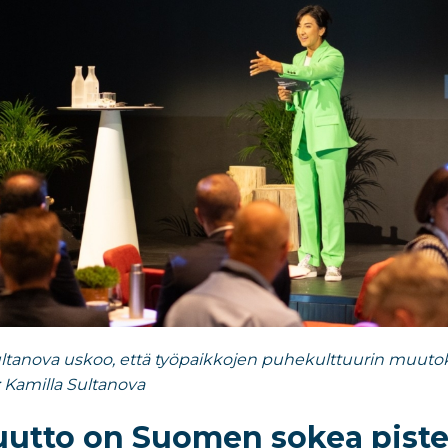
ltanova uskoo, että työpaikkojen puhekulttuurin muutoksi
Kamilla Sultanova
tto on Suomen sokea pist