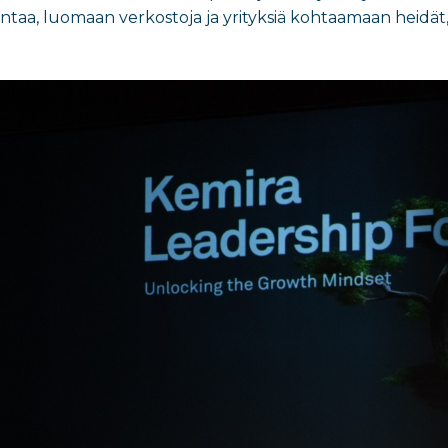
ntaa, luomaan verkostoja ja yrityksiä kohtaamaan heidät, 