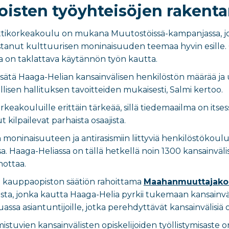
isten työyhteisöjen rakenta
ikorkeakoulu on mukana Muutostöissä-kampanjassa, joka
nut kulttuurisen moninaisuuden teemaa hyvin esille. O
ka on taklattava käytännön työn kautta.
sätä Haaga-Helian kansainvälisen henkilöstön määrää ja 
lisen hallituksen tavoitteiden mukaisesti, Salmi kertoo.
rkeakouluille erittäin tärkeää, sillä tiedemaailma on itses
ilpailevat parhaista osaajista.
 moninaisuuteen ja antirasismiin liittyviä henkilöstöko
a. Haaga-Heliassa on tällä hetkellä noin 1300 kansainväli
nottaa.
 kauppaopiston säätiön rahoittama
Maahanmuuttajakoo
ta, jonka kautta Haaga-Helia pyrkii tukemaan kansainväli
 asiantuntijoille, jotka perehdyttävät kansainvälisiä os
mistuvien kansainvälisten opiskelijoiden työllistymisast