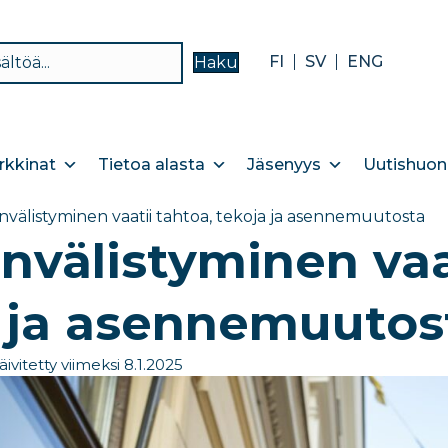
FI
SV
ENG
Haku
kkinat
Tietoa alasta
Jäsenyys
Uutishuon
nvälistyminen vaatii tahtoa, tekoja ja asennemuutosta
nvälistyminen vaa
 ja asennemuutos
äivitetty viimeksi 8.1.2025