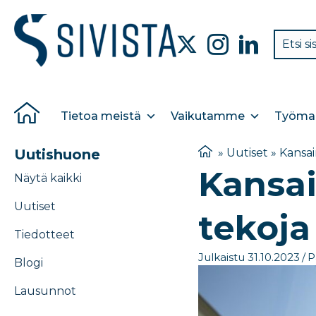
Tietoa meistä
Vaikutamme
Työmar
Uutishuone
»
Uutiset
»
Kansai
Kansai
Näytä kaikki
Uutiset
tekoja
Tiedotteet
Julkaistu 31.10.2023
/
P
Blogi
Lausunnot