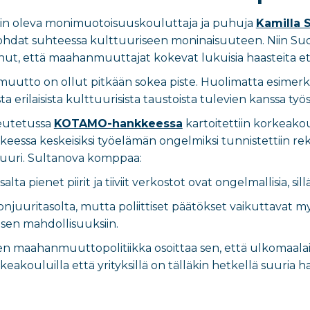
isin oleva monimuotoisuuskouluttaja ja puhuja
Kamilla 
hdat suhteessa kulttuuriseen moninaisuuteen. Niin Suom
ut, että maahanmuuttajat kokevat lukuisia haasteita ets
tto on ollut pitkään sokea piste. Huolimatta esimerkiks
a erilaisista kulttuurisista taustoista tulevien kanssa työ
eutetussa
KOTAMO-hankkeessa
kartoitettiin korkeako
essa keskeisiksi työelämän ongelmiksi tunnistettiin rekr
tuuri. Sultanova komppaa:
ta pienet piirit ja tiiviit verkostot ovat ongelmallisia, sil
juuritasolta, mutta poliittiset päätökset vaikuttavat 
sen mahdollisuuksiin.
en maahanmuuttopolitiikka osoittaa sen, että ulkomaalais
eakouluilla että yrityksillä on tälläkin hetkellä suuria