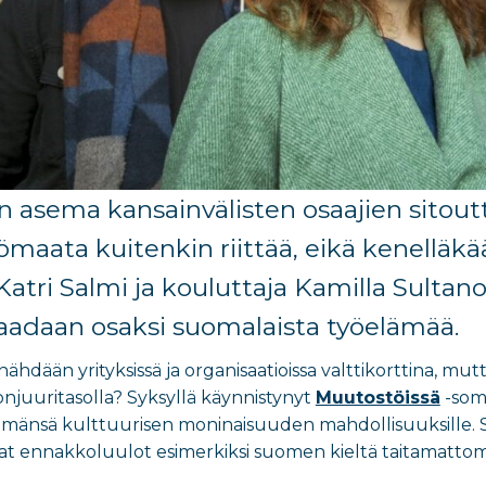
 asema kansainvälisten osaajien sitout
maata kuitenkin riittää, eikä kenelläkää
atri Salmi ja kouluttaja Kamilla Sultan
aadaan osaksi suomalaista työelämää.
nähdään yrityksissä ja organisaatioissa valttikorttina, 
juuritasolla? Syksyllä käynnistynyt
Muutostöissä
-som
lmänsä kulttuurisen moninaisuuden mahdollisuuksille. 
vat ennakkoluulot esimerkiksi suomen kieltä taitamatto