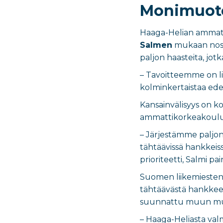
Monimuoto
Haaga-Helian ammatt
Salmen
mukaan nosta
paljon haasteita, jot
– Tavoitteemme on li
kolminkertaistaa edel
Kansainvälisyys on ko
ammattikorkeakoulut k
– Järjestämme paljon
tähtäävissä hankkeiss
prioriteetti, Salmi pai
Suomen liikemiesten
tähtäävästä hankkees
suunnattu muun muassa
– Haaga-Heliasta val