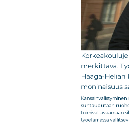
Korkeakoulujen
merkittävä. Työ
Haaga-Helian K
moninaisuus s
Kansainvälistyminen 
suhtaudutaan ruohon
toimivat avaamaan si
työelämässä vallitse