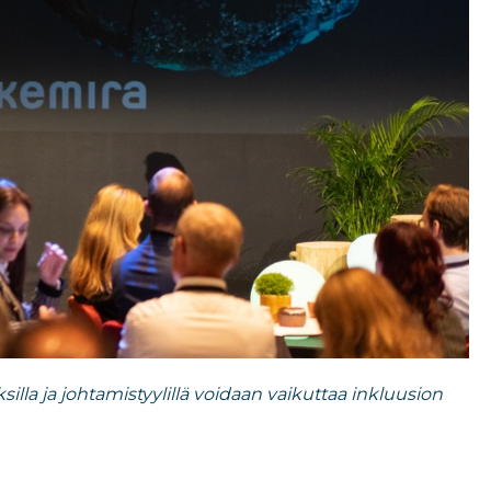
lla ja johtamistyylillä voidaan vaikuttaa inkluusion
e