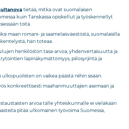
Sultanova
tietää, mitkä ovat suomalaisen
essa kuin Tanskassa opiskellut ja työskennellyt
iessään töitä.
i maan romani- ja saamelaisväestöstä, suomalaisilla
skentelystä, hän toteaa.
ulujen henkilöstön tasa-arvoa, yhdenvertaisuutta ja
ytointien läpinäkymättömyys, piilosyrjintä ja
lä ulkopuolisten on vaikea päästä niihin sisään.
myös konkreettisesti maahanmuuttajien asemaan ja
taustaisten arvoa tälle yhteiskunnalle ei vieläkään
 haasteita pitää ulkomainen työvoima Suomessa,