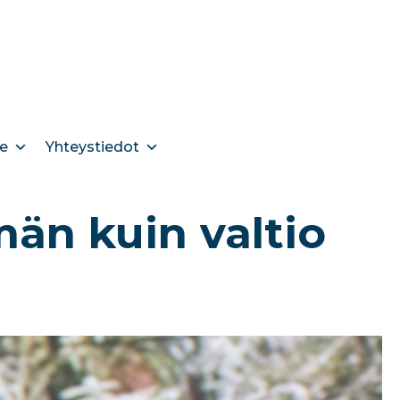
e
Yhteystiedot
än kuin valtio