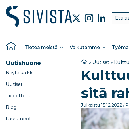
Tietoa meistä
Vaikutamme
Työmar
Uutishuone
»
Uutiset
»
Kulttu
Kulttu
Näytä kaikki
Uutiset
sitä r
Tiedotteet
Julkaistu 15.12.2022
/
P
Blogi
Lausunnot