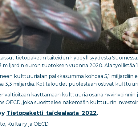
kaissut tietopaketin taiteiden hyödyllisyydestä Suomessa. 
 13 miljardin euron tuotoksen vuonna 2020. Ala työllistää
neen kulttuurialan palkkasumma kohoaa 5,1 miljardiin eu
 3,3 miljardia. Kotitaloudet puolestaan ostivat kulttuur
nvaltioitaan käyttämään kulttuuria osana hyvinvoinnin 
ös OECD, joka suosittelee näkemään kulttuurin investoin
tyy
Tietopaketti_taidealasta_2022
.
to, Kulta ry ja OECD