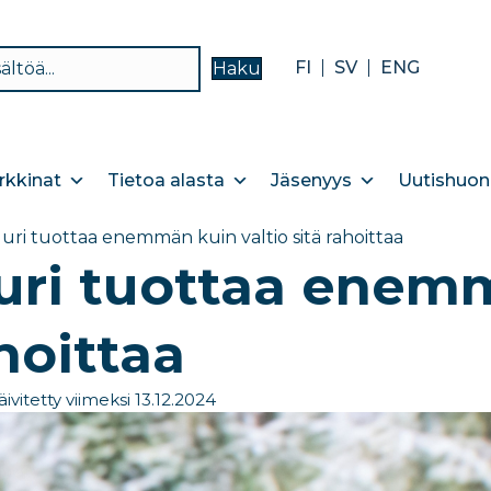
FI
SV
ENG
Haku
kkinat
Tietoa alasta
Jäsenyys
Uutishuon
uri tuottaa enemmän kuin valtio sitä rahoittaa
uri tuottaa enemm
ahoittaa
äivitetty viimeksi 13.12.2024