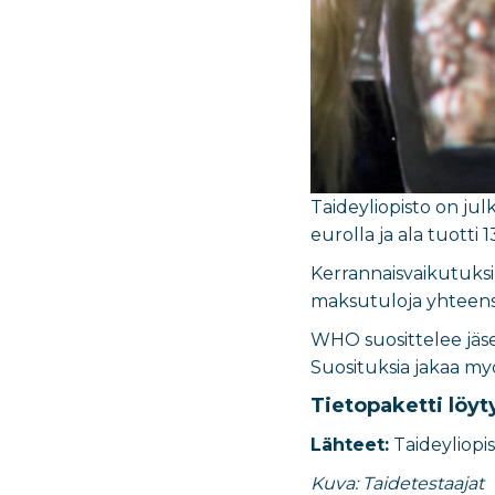
Taideyliopisto on jul
eurolla ja ala tuotti
Kerrannaisvaikutuksi
maksutuloja yhteensä
WHO suosittelee jäse
Suosituksia jakaa my
Tietopaketti löy
Lähteet:
Taideyliopis
Kuva: Taidetestaajat