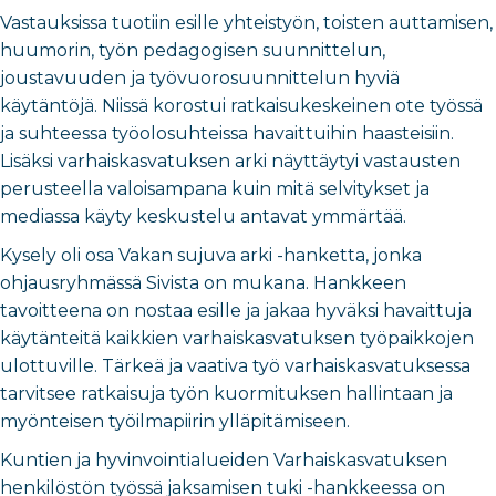
Vastauksissa tuotiin esille yhteistyön, toisten auttamisen,
huumorin, työn pedagogisen suunnittelun,
joustavuuden ja työvuorosuunnittelun hyviä
käytäntöjä. Niissä korostui ratkaisukeskeinen ote työssä
ja suhteessa työolosuhteissa havaittuihin haasteisiin.
Lisäksi varhaiskasvatuksen arki näyttäytyi vastausten
perusteella valoisampana kuin mitä selvitykset ja
mediassa käyty keskustelu antavat ymmärtää.
Kysely oli osa Vakan sujuva arki -hanketta, jonka
ohjausryhmässä Sivista on mukana. Hankkeen
tavoitteena on nostaa esille ja jakaa hyväksi havaittuja
käytänteitä kaikkien varhaiskasvatuksen työpaikkojen
ulottuville. Tärkeä ja vaativa työ varhaiskasvatuksessa
tarvitsee ratkaisuja työn kuormituksen hallintaan ja
myönteisen työilmapiirin ylläpitämiseen.
Kuntien ja hyvinvointialueiden Varhaiskasvatuksen
henkilöstön työssä jaksamisen tuki -hankkeessa on