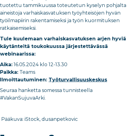
tuotettu tammikuussa toteutetun kyselyn pohjalta
aineistoja varhaiskasvatuksen työyhteisöjen hyvän
työilmapiirin rakentamiseksi ja työn kuormituksen
ratkaisemiseksi.
Tule kuulemaan varhaiskasvatuksen arjen hyviä
käytänteitä toukokuussa järjestettävässä
webinaarissa:
Aika:
16.05.2024 klo 12-13.30
Paikka:
Teams
Ilmoittautuminen:
Työturvallisuuskeskus
Seuraa hanketta somessa tunnisteella
#VakanSujuvaArki.
Pääkuva: iStock, dusanpetkovic