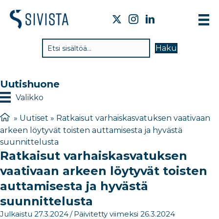
TI
Haku
VA
TY
Uutishuone
TI
Valikko
JÄ
»
Uutiset
»
Ratkaisut varhaiskasvatuksen vaativaan
arkeen löytyvät toisten auttamisesta ja hyvästä
UU
suunnittelusta
Ratkaisut varhaiskasvatuksen
YH
vaativaan arkeen löytyvät toisten
auttamisesta ja hyvästä
suunnittelusta
Julkaistu 27.3.2024
/
Päivitetty viimeksi 26.3.2024