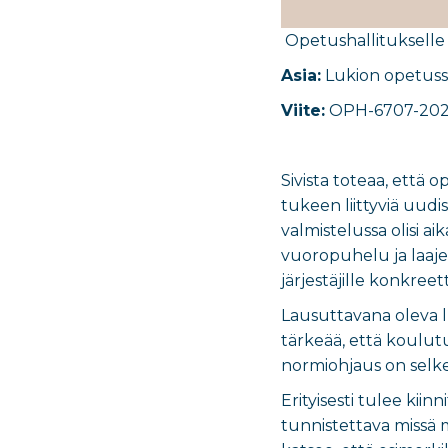
Opetushallitukselle
Asia:
Lukion opetuss
Viite:
OPH-6707-20
Sivista toteaa, että
tukeen liittyviä uudis
valmistelussa olisi a
vuoropuhelu ja laaje
järjestäjille konkree
Lausuttavana oleva lu
tärkeää, että koulut
normiohjaus on selk
Erityisesti tulee kiin
tunnistettava missä m