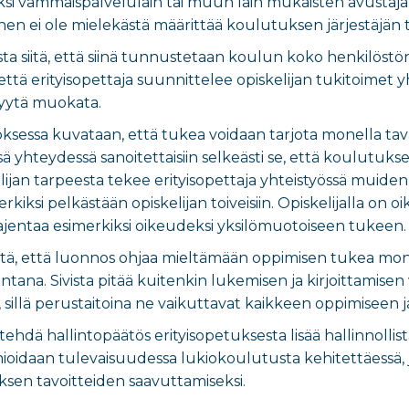
iksi vammaispalvelulain tai muun lain mukaisten avustaj
n ei ole mielekästä määrittää koulutuksen järjestäjän t
osta siitä, että siinä tunnustetaan koulun koko henkilöst
a, että erityisopettaja suunnittelee opiskelijan tukitoimet 
syytä muokata.
sessa kuvataan, että tukea voidaan tarjota monella tavall
sä yhteydessä sanoitettaisiin selkeästi se, että koulutuks
kelijan tarpeesta tekee erityisopettaja yhteistyössä muid
erkiksi pelkästään opiskelijan toiveisiin. Opiskelijalla on
laajentaa esimerkiksi oikeudeksi yksilömuotoiseen tukeen
 sitä, että luonnos ohjaa mieltämään oppimisen tukea mo
ntana. Sivista pitää kuitenkin lukemisen ja kirjoittamisen
 sillä perustaitoina ne vaikuttavat kaikkeen oppimiseen 
e tehdä hallintopäätös erityisopetuksesta lisää hallinnollist
ioidaan tulevaisuudessa lukiokoulutusta kehitettäessä, 
ksen tavoitteiden saavuttamiseksi.