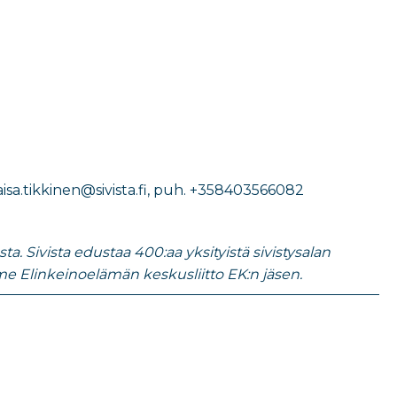
sa.tikkinen@sivista.fi
, puh.
+358403566082
. Sivista edustaa 400:aa yksityistä sivistysalan
e Elinkeinoelämän keskusliitto EK:n jäsen.