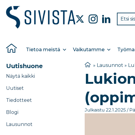
Tietoa meistä
Vaikutamme
Työmar
Uutishuone
»
Lausunnot
»
Lu
Lukio
Näytä kaikki
Uutiset
(oppim
Tiedotteet
Julkaistu 22.1.2025
/
Pä
Blogi
Lausunnot