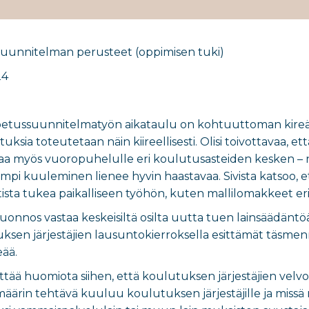
uunnitelman perusteet (oppimisen tuki)
24
 opetussuunnitelmatyön aikataulu on kohtuuttoman kireä, j
tuksia toteutetaan näin kiireellisesti. Olisi toivottavaa, 
ikaa myös vuoropuhelulle eri koulutusasteiden kesken – nyt
mpi kuuleminen lienee hyvin haastavaa. Sivista katsoo, 
ttista tukea paikalliseen työhön, kuten mallilomakkeet e
onnos vastaa keskeisiltä osilta uutta tuen lainsäädäntöä
uksen järjestäjien lausuntokierroksella esittämät täsmen
eää.
nittää huomiota siihen, että koulutuksen järjestäjien velvoi
äärin tehtävä kuuluu koulutuksen järjestäjille ja missä mä