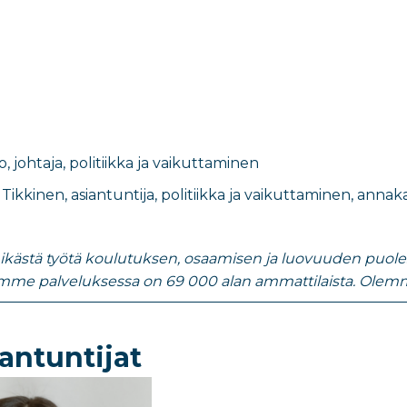
o
,
johtaja, politiikka ja vaikuttaminen
 Tikkinen
,
asiantuntija, politiikka ja vaikuttaminen
​,
annakai
nikästä työtä koulutuksen, osaamisen ja luovuuden puolesta
emme palveluksessa on 69 000 alan ammattilaista. Olemm
antuntijat