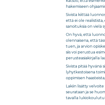
katsoo, että esimerk
hakemiseen ohjaamine
Sivista kiittää luonn
että ei ole realistist
sanoituksia on vielä 
On hyvä, että luonnok
olennaisena, että täs
tuen, ja arvion opis
siis voi perustua esim
perusteasiakirjalla 
Sivista pitää hyvänä
lyhytkestoisena toimi
oppimisen haasteista,
Lakiin lisätty velvoit
seurataan ja se huom
tavalla lukiokoulutu