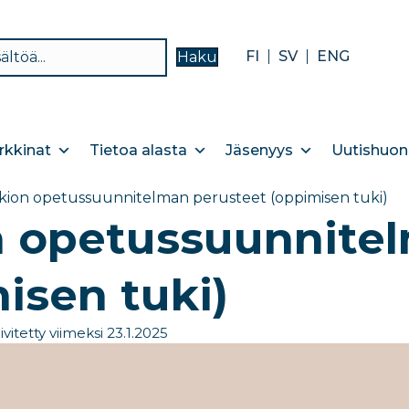
FI
SV
ENG
Haku
kkinat
Tietoa alasta
Jäsenyys
Uutishuon
kion opetussuunnitelman perusteet (oppimisen tuki)
n opetussuunnitel
isen tuki)
ivitetty viimeksi 23.1.2025