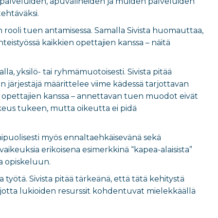
apalveluiden, apuvälineiden ja muiden palveluiden
ehtäväksi.
ön rooli tuen antamisessa. Samalla Sivista huomauttaa,
yhteistyössä kaikkien opettajien kanssa – näitä
a, yksilö- tai ryhmämuotoisesti. Sivista pitää
en järjestäjä määrittelee viime kädessä tarjottavan
en opettajien kanssa – annettavan tuen muodot eivät
 oikeus tukeen, mutta oikeutta ei pidä
.
nipuolisesti myös ennaltaehkäisevänä sekä
 vaikeuksia erikoisena esimerkkinä “kapea-alaisista”
ja opiskeluun.
a työtä. Sivista pitää tärkeänä, että tätä kehitystä
jotta lukioiden resurssit kohdentuvat mielekkäällä