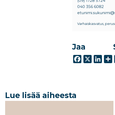
(09) 1728 5724
040 356 6082
etunimi.sukunimi@si
Varhaiskasvatus, perus
Jaa
F
X
Li
a
n
c
k
e
e
b
dI
Lue lisää aiheesta
o
n
o