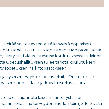
a pitää valitettavana, että keskeisiä oppimisen
että perusopetuksen ja toisen asteen tuen paikallisessa
 erityisesti yleissivistävässä koulutuksessa tällainen
että Opetushallituksen tulee tarjota koulutuksen
rityisopetuksen hallintopäätökseen.
 ja kyseisen esityksen perusteluita. On kuitenkin
nykset huomioidaan jatkovalmistelussa, jotta
tteita ei laajenneta laissa määritellystä – on
ärin sosiaali- ja terveydenhuollon toimijoille. Sivista