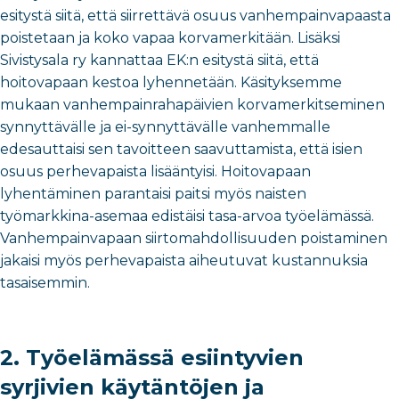
esitystä siitä, että siirrettävä osuus vanhempainvapaasta
poistetaan ja koko vapaa korvamerkitään. Lisäksi
Sivistysala ry kannattaa EK:n esitystä siitä, että
hoitovapaan kestoa lyhennetään. Käsityksemme
mukaan vanhempainrahapäivien korvamerkitseminen
synnyttävälle ja ei-synnyttävälle vanhemmalle
edesauttaisi sen tavoitteen saavuttamista, että isien
osuus perhevapaista lisääntyisi. Hoitovapaan
lyhentäminen parantaisi paitsi myös naisten
työmarkkina-asemaa edistäisi tasa-arvoa työelämässä.
Vanhempainvapaan siirtomahdollisuuden poistaminen
jakaisi myös perhevapaista aiheutuvat kustannuksia
tasaisemmin.
2.
Työelämässä esiintyvien
syrjivien käytäntöjen ja