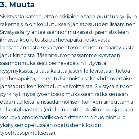
3. Muuta
Sivistysala katsoo, että ensisijainen tapa puuttua syrjiviin
rakenteisiin on koulutuksen ja tietoisuuden lisääminen.
Sivistysala ry antaa säännönmukaisesti jäsenistölleen
ilmaista koulutusta perhevapaita koskevasta
lainsäädännöstä sekä työehtosopimusten määräyksistä
ja tulkinnoista. Jäsenneuvonnassamme kysytään
säännönmukaisesti perhevapaisiin liittyvistä
kysymyksistä, ja tätä kautta jäsenille levitetään tietoa
perhevapaista, niiden tulkinnoista sekä yhdenvertaisen
ja tasapuolisen kohtelun velvoitteista. Sivistysala ry on
pyrkinyt myös työehtosopimuksissaan ratkaisemaan
eteen tulleita lainsäädännöllisen kehikon aiheuttamia
tulkintahaasteita (edellä mainittu 14 viikon suoja-aikaa
koskeva problematiikka on sittemmin huomioitu jo
yksityisen opetusalan opetushenkilöstön
työehtosopimuksessa).