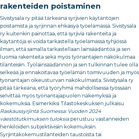
rakenteiden poistaminen
Sivistysala ry pitää tärkeänä syrjivien käytäntöjen
poistamista ja syrjinnän ehkäisyä työelämässä. Sivistysala
ry kuitenkin painottaa, että syrjiviä rakenteita ja
käytäntöjä ei voida tarkastella työelämässä tyhjiössä
ilman, että samalla tarkastellaan lainsäädäntöä ja sen
luomia rakenteita sekä myös työnantajien näkökulmaa
tilanteisiin. Työlainsäädännön ja sen tulkinnan tulee olla
selkeää ja ennakoitavaa työelämän toimivuuden ja myös
työnantajan oikeusturvan näkökulmasta. Sivistysala ry
pitää tärkeänä, että työryhmä mahdollisessa työssään
selvittää myös työnantajapuolen näkemyksiä ja
kokemuksia. Esimerkiksi Tilastokeskuksen julkaisu
Raskaussyrjintä Suomessa: Vuoden 2024
väestötutkimuksen tuloksia
perustuu vastanneiden
henkilöiden subjektiivisiin kokemuksiin.
Syrjintäkokemustilanteiden taustoista tai