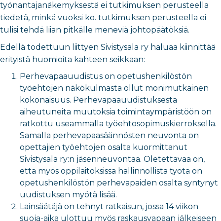
työnantajanäkemyksestä ei tutkimuksen perusteella
tiedetä, minkä vuoksi ko. tutkimuksen perusteella ei
tulisi tehdä liian pitkälle meneviä johtopäätöksiä.
Edellä todettuun liittyen Sivistysala ry haluaa kiinnittää
erityistä huomioita kahteen seikkaan:
Perhevapaauudistus on opetushenkilöstön
työehtojen näkökulmasta ollut monimutkainen
kokonaisuus. Perhevapaauudistuksesta
aiheutuneita muutoksia toimintaympäristöön on
ratkottu useammalla työehtosopimuskierroksella.
Samalla perhevapaasäännösten neuvonta on
opettajien työehtojen osalta kuormittanut
Sivistysala ry:n jäsenneuvontaa. Oletettavaa on,
että myös oppilaitoksissa hallinnollista työtä on
opetushenkilöstön perhevapaiden osalta syntynyt
uudistuksen myötä lisää.
Lainsäätäjä on tehnyt ratkaisun, jossa 14 viikon
suoja-aika ulottuu myös raskausvapaan jälkeiseen