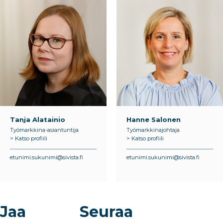
Tanja Alatainio
Hanne Salonen
Työmarkkina-asiantuntija
Työmarkkinajohtaja
> Katso profiili
> Katso profiili
etunimi.sukunimi@sivista.fi
etunimi.sukunimi@sivista.fi
Jaa
Seuraa