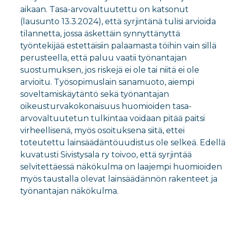
aikaan. Tasa-arvovaltuutettu on katsonut
(lausunto 13.3.2024), että syrjintänä tulisi arvioida
tilannetta, jossa äskettäin synnyttänyttä
työntekijää estettäisiin palaamasta töihin vain sillä
perusteella, että paluu vaatii työnantajan
suostumuksen, jos riskejä ei ole
tai niitä ei ole
arvioitu
. Työsopimuslain sanamuoto, aiempi
soveltamiskäytäntö sekä työnantajan
oikeusturvakokonaisuus huomioiden tasa-
arvovaltuutetun tulkintaa voidaan pitää paitsi
virheellisenä, myös osoituksena siitä, ettei
toteutettu lainsäädäntöuudistus ole selkeä. Edellä
kuvatusti Sivistysala ry toivoo, että syrjintää
selvitettäessä näkökulma on laajempi huomioiden
myös taustalla olevat lainsäädännön rakenteet ja
työnantajan näkökulma.