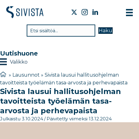
TI
Haku
VA
TY
Uutishuone
TI
Valikko
JÄ
»
Lausunnot
»
Sivista lausui hallitusohjelman
tavoitteista työelämän tasa-arvosta ja perhevapaista
UU
Sivista lausui hallitusohjelman
YH
tavoitteista työelämän tasa-
arvosta ja perhevapaista
Julkaistu 3.10.2024
/
Päivitetty viimeksi 13.12.2024