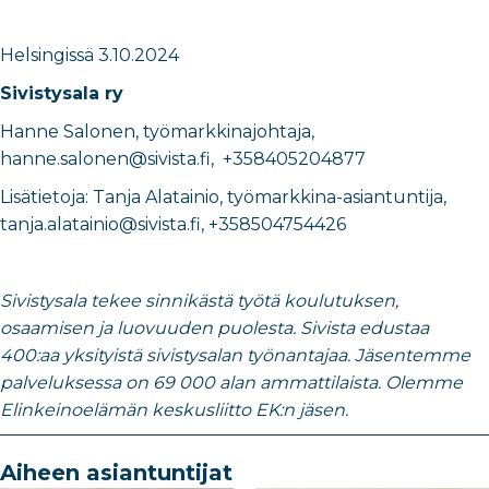
Helsingissä
​3
.10.2024
Sivistysala ry
Hanne Salonen
,
​työmarkkinajohtaja,
hanne.salonen@sivista.fi, +358405204877
Lisätietoja:
​Tanja Alatainio, työmarkkina-asiantuntija,
tanja.alatainio@sivista.fi, +358504754426
Sivistysala tekee sinnikästä työtä koulutuksen,
osaamisen ja luovuuden puolesta. Sivista edustaa
400:aa yksityistä sivistysalan työnantajaa. Jäsentemme
palveluksessa on 69 000 alan ammattilaista. Olemme
Elinkeinoelämän keskusliitto EK:n jäsen.
Aiheen asiantuntijat