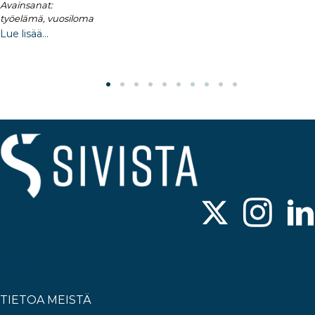
Avainsanat:
työelämä, vuosiloma
Lue lisää...
TIETOA MEISTÄ