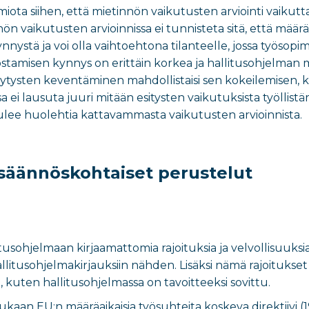
miota siihen, että mietinnön vaikutusten arviointi vaikuttaa 
nön vaikutusten arvioinnissa ei tunnisteta sitä, että mä
nnystä ja voi olla vaihtoehtona tilanteelle, jossa työsopimu
tamisen kynnys on erittäin korkea ja hallitusohjelman 
tysten keventäminen mahdollistaisi sen kokeilemisen, ke
ssa ei lausuta juuri mitään esitysten vaikutuksista työlli
ulee huolehtia kattavammasta vaikutusten arvioinnista.
a säännöskohtaiset perustelut
litusohjelmaan kirjaamattomia rajoituksia ja velvollisuuk
llitusohjelmakirjauksiin nähden. Lisäksi nämä rajoitukset
a, kuten hallitusohjelmassa on tavoitteeksi sovittu.
ukaan EU:n määräaikaisia työsuhteita koskeva direktiivi (