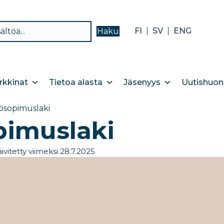
FI
SV
ENG
Haku
kkinat
Tietoa alasta
Jäsenyys
Uutishuon
ösopimuslaki
pimuslaki
ivitetty viimeksi 28.7.2025