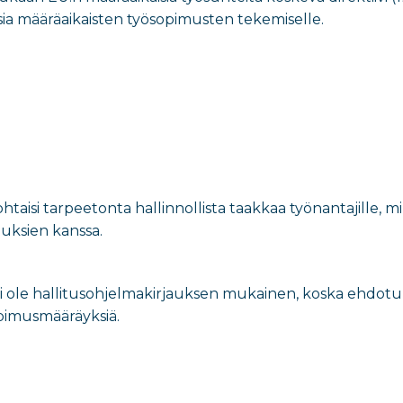
sia määräaikaisten työsopimusten tekemiselle.
taisi tarpeetonta hallinnollista taakkaa työnantajille, mi
uuksien kanssa.
i ole hallitusohjelmakirjauksen mukainen, koska ehdot
opimusmääräyksiä.