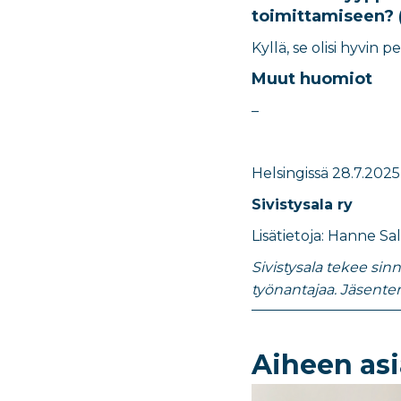
toimittamiseen? (
Kyllä, se olisi hyvin p
Muut huomiot
–
Helsingissä
28.7.2025
Sivistysala ry
​Lisätietoja:
Hanne Sa
Sivistysala tekee sin
työnantajaa. Jäsente
Aiheen asi