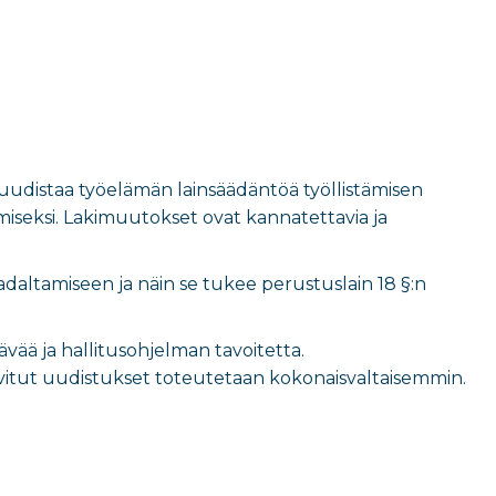
a uudistaa työelämän lainsäädäntöä työllistämisen
amiseksi. Lakimuutokset ovat kannatettavia ja
madaltamiseen ja näin se tukee perustuslain 18 §:n
ää ja hallitusohjelman tavoitetta.
 sovitut uudistukset toteutetaan kokonaisvaltaisemmin.