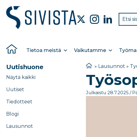
Tietoa meistä
Vaikutamme
Työmar
Uutishuone
»
Lausunnot
»
Ty
Työso
Näytä kaikki
Uutiset
Julkaistu 28.7.2025
/
Pä
Tiedotteet
Blogi
Lausunnot