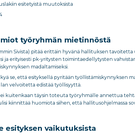
uslakiin esitetyistä muutoksista
4
uomiot työryhmän mietinnöstä
mmin Sivista) pitää erittäin hyvänä hallituksen tavoitett
 ja erityisesti pk-yritysten toimintaedellytysten vahvist
ämiskynnyksen madaltamiseksi.
äkyä se, että esityksellä pyritään työllistämiskynnyksen 
lan velvoitetta edistää työllisyyttä.
i kuitenkaan täysin toteuta työryhmälle annettua tehtäv
lisi kiinnittää huomiota siihen, että hallitusohjelmassa
 esityksen vaikutuksista