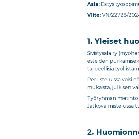
Asia:
Esitys työsopim
Viite:
VN/22728/202
1. Yleiset h
Sivistysala ry (myöhe
esteiden purkamiseksi
tarpeellisia työllist
Perusteluissa voisi n
mukaista, julkisen val
Työryhmän mietintö e
Jatkovalmistelussa tu
2. Huomionne