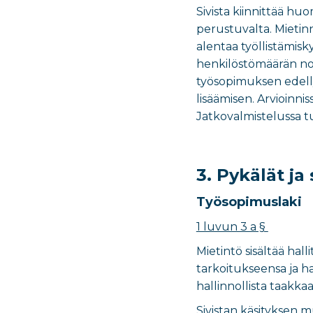
Sivista kiinnittää huo
perustuvalta. Mietin
alentaa työllistämisky
henkilöstömäärän nos
työsopimuksen edelly
lisäämisen. Arvioinni
Jatkovalmistelussa t
3. Pykälät j
Työsopimuslaki
1 luvun 3 a §
Mietintö sisältää hal
tarkoitukseensa ja ha
hallinnollista taakka
Sivistan käsityksen m