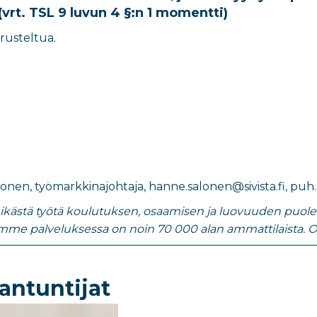
vrt. TSL 9 luvun 4 §:n 1 momentti)
erusteltua.
lonen
,
työmarkkinajohtaja
​,
hanne.salonen@sivista.fi
, puh
nikästä työtä koulutuksen, osaamisen ja luovuuden puolesta.
mme palveluksessa on noin 70 000 alan ammattilaista. O
antuntijat