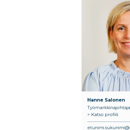
Hanne Salonen
Työmarkkinajohtaj
> Katso profiili
etunimi.sukunimi@si