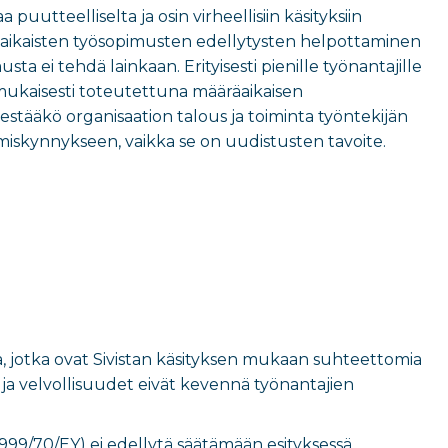
puutteelliselta ja osin virheellisiin käsityksiin
äräaikaisten työsopimusten edellytysten helpottaminen
sta ei tehdä lainkaan. Erityisesti pienille työnantajille
mukaisesti toteutettuna määräaikaisen
stääkö organisaation talous ja toiminta työntekijän
stämiskynnykseen, vaikka se on uudistusten tavoite.
sia, jotka ovat Sivistan käsityksen mukaan suhteettomia
 ja velvollisuudet eivät kevennä työnantajien
1999/70/EY) ei edellytä säätämään esityksessä