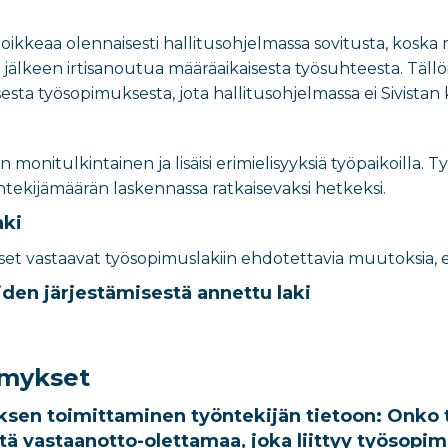
ikkeaa olennaisesti hallitusohjelmassa sovitusta, koska
keen irtisanoutua määräaikaisesta työsuhteesta. Tällöin
sta työsopimuksesta, jota hallitusohjelmassa ei Sivistan
monitulkintainen ja lisäisi erimielisyyksiä työpaikoilla.
öntekijämäärän laskennassa ratkaisevaksi hetkeksi.
aki
set vastaavat työsopimuslakiin ehdotettavia muutoksia, e
den järjestämisestä annettu laki
ymykset
sen toimittaminen työntekijän tietoon: Onko t
tä vastaanotto-olettamaa, joka liittyy työsop