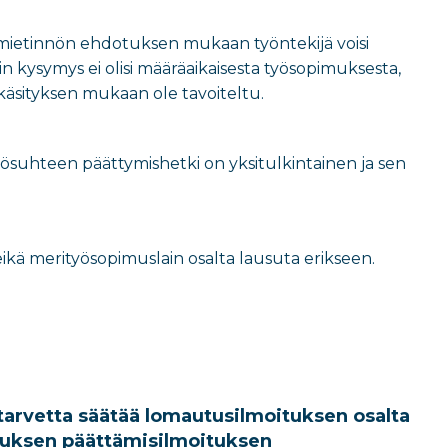
 mietinnön ehdotuksen mukaan työntekijä voisi
 kysymys ei olisi määräaikaisesta työsopimuksesta,
 käsityksen mukaan ole tavoiteltu.
 Työsuhteen päättymishetki on yksitulkintainen ja sen
ikä merityösopimuslain osalta lausuta erikseen.
arvetta säätää lomautusilmoituksen osalta
imuksen päättämisilmoituksen