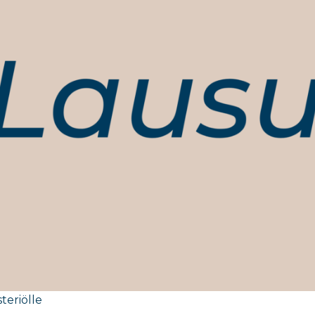
teriölle