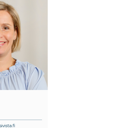
a
vista.fi