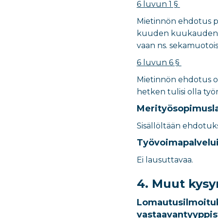
6 luvun 1 §
Mietinnön ehdotus po
kuuden kuukauden jäl
vaan ns. sekamuotoise
6 luvun 6 §
Mietinnön ehdotus on 
hetken tulisi olla ty
Merityösopimusl
Sisällöltään ehdotuk
Työvoimapalvelui
Ei lausuttavaa.
4. Muut kys
Lomautusilmoituk
vastaavantyyppis