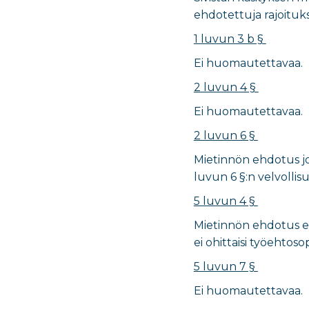
ehdotettuja rajoituk
1 luvun 3 b §
Ei huomautettavaa.
2 luvun 4 §
Ei huomautettavaa.
2 luvun 6 §
Mietinnön ehdotus joh
luvun 6 §:n velvollis
5 luvun 4 §
Mietinnön ehdotus e
ei ohittaisi työehtos
5 luvun 7 §
Ei huomautettavaa.