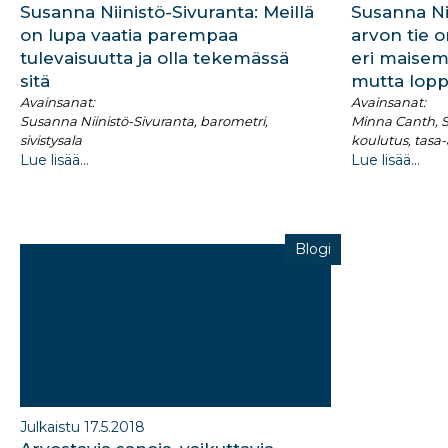
Susanna Niinistö-Sivuranta: Meillä
Susanna Nii
on lupa vaatia parempaa
arvon tie 
tulevaisuutta ja olla tekemässä
eri maisem
sitä
mutta lopp
Avainsanat:
Avainsanat:
Susanna Niinistö-Sivuranta, barometri,
Minna Canth, S
sivistysala
koulutus, tasa
Lue lisää...
Lue lisää...
Blogi
Julkaistu 17.5.2018