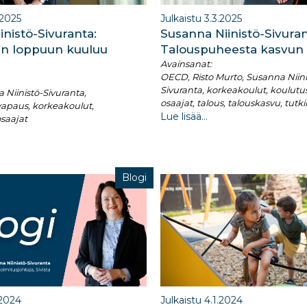
.2025
Julkaistu 3.3.2025
nistö-Sivuranta:
Susanna Niinistö-Sivuran
n loppuun kuuluu
Talouspuheesta kasvun 
Avainsanat:
OECD, Risto Murto, Susanna Niini
Sivuranta, korkeakoulut, koulutu
Niinistö-Sivuranta,
osaajat, talous, talouskasvu, tut
apaus, korkeakoulut,
Lue lisää...
osaajat
Blogi
.2024
Julkaistu 4.1.2024