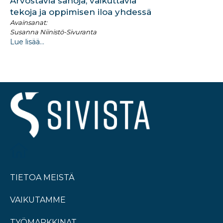
Arvostavia sanoja, vaikuttavia
tekoja ja oppimisen iloa yhdessä
Avainsanat:
Susanna Niinistö-Sivuranta
Lue lisää...
TIETOA MEISTÄ
VAIKUTAMME
TYÖMARKKINAT