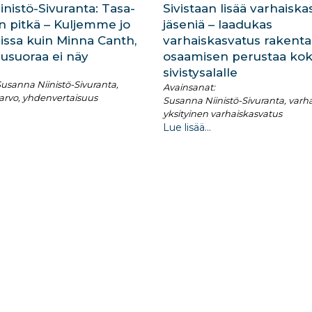
nistö-Sivuranta: Tasa-
Sivistaan lisää varhaisk
on pitkä – Kuljemme jo
jäseniä – laadukas
issa kuin Minna Canth,
varhaiskasvatus rakenta
usuoraa ei näy
osaamisen perustaa ko
sivistysalalle
usanna Niinistö-Sivuranta,
Avainsanat:
-arvo, yhdenvertaisuus
Susanna Niinistö-Sivuranta, varh
yksityinen varhaiskasvatus
Lue lisää...