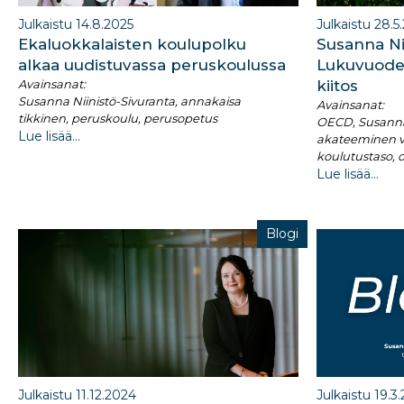
Julkaistu 14.8.2025
Julkaistu 28.5
Ekaluokkalaisten koulupolku
Susanna Nii
alkaa uudistuvassa peruskoulussa
Lukuvuode
Avainsanat:
kiitos
Susanna Niinistö-Sivuranta, annakaisa
Avainsanat:
tikkinen, peruskoulu, perusopetus
OECD, Susanna 
Lue lisää...
akateeminen v
koulutustaso, 
Lue lisää...
Blogi
Julkaistu 11.12.2024
Julkaistu 19.3