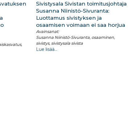
asvatuksen
Sivistysala Sivistan toimitusjohtaja
Susanna Niinistö-Sivuranta:
a
Luottamus sivistyksen ja
ko
osaamisen voimaan ei saa horjua
Avainsanat:
Susanna Niinistö-Sivuranta, osaaminen,
sivistys, sivistysala sivista
aiskasvatus,
Lue lisää...