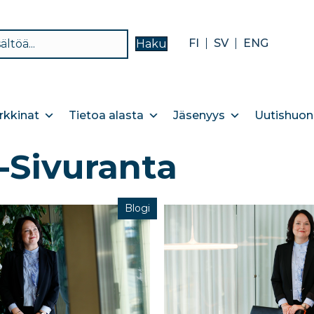
FI
SV
ENG
Haku
kkinat
Tietoa alasta
Jäsenyys
Uutishuon
-Sivuranta
Blogi