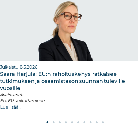
o
n
m
n
o
k
Julkaistu 8.5.2026
Saara Harjula: EU:n rahoituskehys ratkaisee
tutkimuksen ja osaamistason suunnan tuleville
vuosille
Avainsanat:
EU, EU-vaikuttaminen
Lue lisää...