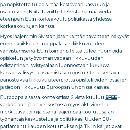
painopistettä tulee siirtää kestävään kasvuun ja
osaamiseen. Näitä tavoitteita Sivista haluaa viedä
eteenpäin EU:n korkeakoulupolitiikassa yhdessä
korkeakoulujen kanssa.
Myös laajemmin Sivistan jäsenkentän tavoitteet näkyvät
ennen kaikkea eurooppalaisen liikkuvuuden
vahvistamisena. EU:n toimenpiteissä tulee huomioida
opiskelun ja työvoiman vapaan liikkuvuuden
edistäminen, sivistysalaan luonnostaan kuuluva
kansainvälisyys ja osaamistason nosto. On jatkettava
panostuksia liikkuvuuteen, jotta opiskelijoiden, osaajien
ja tiedon liikkuvuus Euroopan unionissa kasvaa.
Eurooppalaisessa kontekstissa Sivista kuuluu
EFEE
-
verkostoon ja on verkostossa myös aktiivinen ja
merkittävä toimija osana laajempaa koulutusalan
työnantajakeskustelua ja politiikkaa. Uuden EU-
parlamenttikauden koulutuksen ja TKI:n kärjet ovat