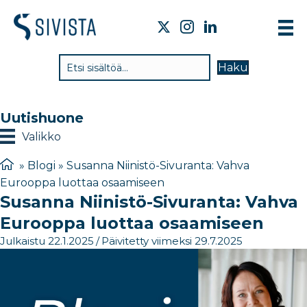
TI
Haku
VA
TY
Uutishuone
TI
Valikko
JÄ
»
Blogi
»
Susanna Niinistö-Sivuranta: Vahva
Eurooppa luottaa osaamiseen
UU
Susanna Niinistö-Sivuranta: Vahva
YH
Eurooppa luottaa osaamiseen
Julkaistu 22.1.2025
/
Päivitetty viimeksi 29.7.2025