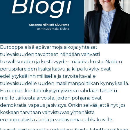
Eurooppa elää epävarmoja aikoja: yhteiset
tulevaisuuden tavoitteet nähdään vahvasti
turvallisuuden ja kestävyyden näkökulmista. Näiden
peruspilareiden lisäksi kasvu ja kilpailukyky ovat
edellytyksiä inhimilliselle ja tavoiteltavalle
tulevaisuudelle uuden maailmanpolitiikan kynnyksellä.
Euroopan kohtalonkysymyksenä nähdään taistelu
meille tärkeistä arvoista, joiden pohjana ovat
demokratia, vapaus ja sivistys. Onkin selvää, että nyt jos
koskaan tarvitaan vahvistuvaa yhtenäistä
eurooppalaista ääntä ja vastavoimaa uhkakuville.
Laajasti sivistyskenttää edustava Sivista lähettää selkeän