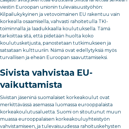
viestin Euroopan unionin tulevaisuustyöhön:
Kilpailukykyinen ja vetovoimainen EU rakentuu vain
korkealla osaamisella, vahvasti rahoitetulla TKI-
toiminnalla ja laadukkaalla koulutuksella. Tämä
tarkoittaa sitä, että pidetään huolta koko
koulutusketjusta, panostetaan tutkimukseen ja
satsataan kulttuuriin. Nämä ovat edellytyksiä myös
turvallisen ja eheän Euroopan saavuttamiseksi.
Sivista vahvistaa EU-
vaikuttamista
Sivistan jäseninä suomalaiset korkeakoulut ovat
merkittävässä asemassa luomassa eurooppalaista
korkeakoulutusaluetta. Suomi on sitoutunut muun
muassa eurooppalaisen korkeakouluyhteistyön
vahvistamiseen, ja tulevaisuudessa rahoituskehysten