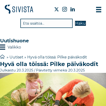
TI
Haku
VA
TY
Uutishuone
TI
Valikko
JÄ
»
Uutiset
»
Hyvä olla töissä: Pilke päiväkodit
Hyvä olla töissä: Pilke päiväkodit
UU
Julkaistu 20.3.2025
/
Päivitetty viimeksi 20.3.2025
YH