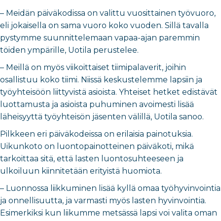
– Meidän päiväkodissa on valittu vuosittainen työvuoro,
eli jokaisella on sama vuoro koko vuoden. Sillä tavalla
pystymme suunnittelemaan vapaa-ajan paremmin
töiden ympärille, Uotila perustelee.
– Meillä on myös viikoittaiset tiimipalaverit, joihin
osallistuu koko tiimi. Niissä keskustelemme lapsiin ja
työyhteisöön liittyvistä asioista. Yhteiset hetket edistävät
luottamusta ja asioista puhuminen avoimesti lisää
läheisyyttä työyhteisön jäsenten välillä, Uotila sanoo.
Pilkkeen eri päiväkodeissa on erilaisia painotuksia.
Uikunkoto on luontopainotteinen päiväkoti, mikä
tarkoittaa sitä, että lasten luontosuhteeseen ja
ulkoiluun kiinnitetään erityistä huomiota.
– Luonnossa liikkuminen lisää kyllä omaa työhyvinvointia
ja onnellisuutta, ja varmasti myös lasten hyvinvointia.
Esimerkiksi kun liikumme metsässä lapsi voi valita oman