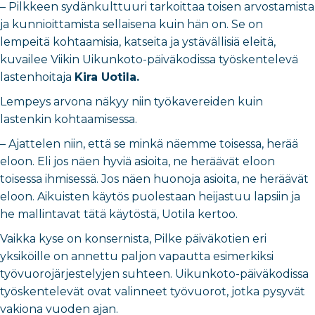
– Pilkkeen sydänkulttuuri tarkoittaa toisen arvostamista
ja kunnioittamista sellaisena kuin hän on. Se on
lempeitä kohtaamisia, katseita ja ystävällisiä eleitä,
kuvailee Viikin Uikunkoto-päiväkodissa työskentelevä
lastenhoitaja
Kira Uotila.
Lempeys arvona näkyy niin työkavereiden kuin
lastenkin kohtaamisessa.
– Ajattelen niin, että se minkä näemme toisessa, herää
eloon. Eli jos näen hyviä asioita, ne heräävät eloon
toisessa ihmisessä. Jos näen huonoja asioita, ne heräävät
eloon. Aikuisten käytös puolestaan heijastuu lapsiin ja
he mallintavat tätä käytöstä, Uotila kertoo.
Vaikka kyse on konsernista, Pilke päiväkotien eri
yksiköille on annettu paljon vapautta esimerkiksi
työvuorojärjestelyjen suhteen. Uikunkoto-päiväkodissa
työskentelevät ovat valinneet työvuorot, jotka pysyvät
vakiona vuoden ajan.