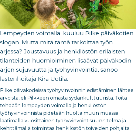
Lempeyden voimalla, kuuluu Pilke päiväkotien
slogan. Mutta mitä tämä tarkoittaa työn
arjessa? Joustavuus ja henkilöstön erilaisten
tilanteiden huomioiminen lisäävät päiväkodin
arjen sujuvuutta ja työhyvinvointia, sanoo
lastenhoitaja Kira Uotila.
Pilke päiväkodeissa työhyvinvoinnin edistäminen lähtee
arvoista, eli Pilkkeen omasta sydänkulttuurista. Töitä
tehdään lempeyden voimalla ja henkilöstön
työhyvinvoinnista pidetään huolta muun muassa
laatimalla vuosittainen työhyvinvointisuunnitelma ja
kehittämällä toimintaa henkilöstön toiveiden pohjalta.