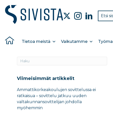
Tietoa meistä
Vaikutamme
Työmar
Viimeisimmät artikkelit
Ammattikorkeakoulujen sovittelussa ei
ratkaisua – sovittelu jatkuu uuden
valtakunnansovittelijan johdolla
myöhemmin