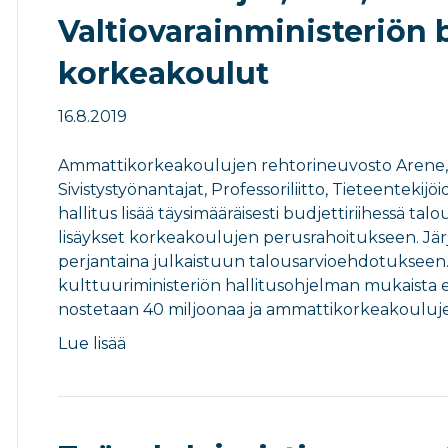
Valtiovarainministeriön b
korkeakoulut
16.8.2019
Ammattikorkeakoulujen rehtorineuvosto Arene, S
Sivistystyönantajat, Professoriliitto, Tieteentekijö
hallitus lisää täysimääräisesti budjettiriihessä t
lisäykset korkeakoulujen perusrahoitukseen. Järj
perjantaina julkaistuun talousarvioehdotukseen. 
kulttuuriministeriön hallitusohjelman mukaista esi
nostetaan 40 miljoonaa ja ammattikorkeakouluj
Lue lisää