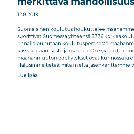
merkittävä mahdollisuu
12.8.2019
Suomalainen koulutus houkuttelee maahamme uu
suorittivat Suomessa yhteensä 3776 korkeakou
rinnalla puhutaan koulutusperäisestä maahanmu
kasvaa osaamisesta ja osaajista. On syytä pitää huo
maahanmuuton edellytykset ovat kunnossa ja et
Halusimme tietää, mitä mieltä jäsenkenttämme
Lue lisää