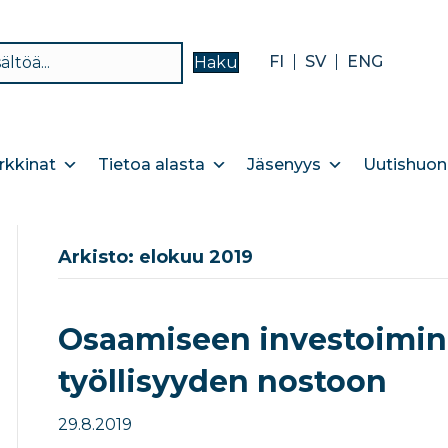
FI
SV
ENG
Haku
kkinat
Tietoa alasta
Jäsenyys
Uutishuon
Arkisto: elokuu 2019
Osaamiseen investoimin
työllisyyden nostoon
29.8.2019