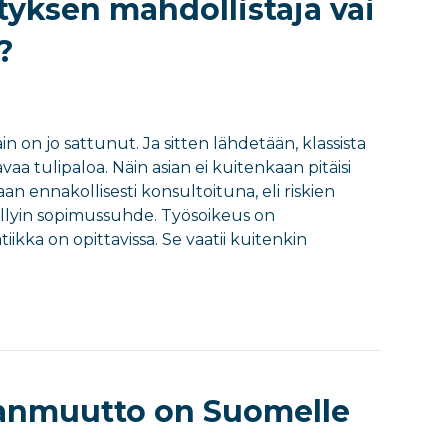
tyksen mahdollistaja vai
?
n on jo sattunut. Ja sitten lähdetään, klassista
 tulipaloa. Näin asian ei kuitenkaan pitäisi
n ennakollisesti konsultoituna, eli riskien
llyin sopimussuhde. Työsoikeus on
ka on opittavissa. Se vaatii kuitenkin
anmuutto on Suomelle