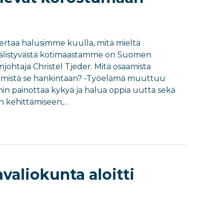
kertaa halusimme kuulla, mitä mieltä
välistyvästä kotimaastamme on Suomen
htaja Christel Tjeder. Mitä osaamista
 ja mistä se hankintaan? -Työelämä muuttuu
n painottaa kykyä ja halua oppia uutta sekä
n kehittämiseen,…
valiokunta aloitti