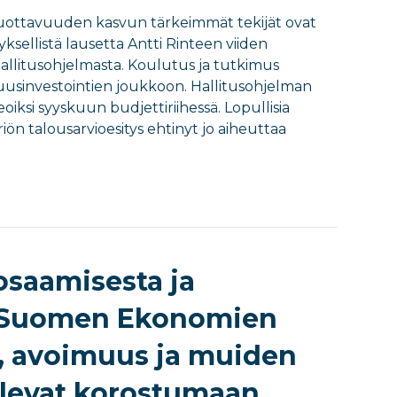
Tuottavuuden kasvun tärkeimmät tekijät ovat
yksellistä lausetta Antti Rinteen viiden
allitusohjelmasta. Koulutus ja tutkimus
uusinvestointien joukkoon. Hallitusohjelman
teoiksi syyskuun budjettiriihessä. Lopullisia
riön talousarvioesitys ehtinyt jo aiheuttaa
osaamisesta ja
: Suomen Ekonomien
to, avoimuus ja muiden
ulevat korostumaan