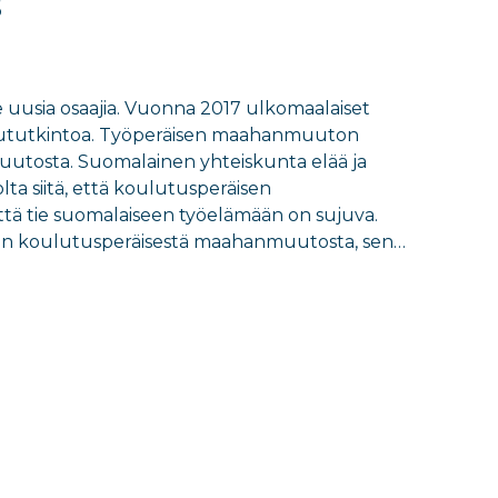
s
sia osaajia. Vuonna 2017 ulkomaalaiset
lututkintoa. Työperäisen maahanmuuton
utosta. Suomalainen yhteiskunta elää ja
lta siitä, että koulutusperäisen
tä tie suomalaiseen työelämään on sujuva.
 on koulutusperäisestä maahanmuutosta, sen…