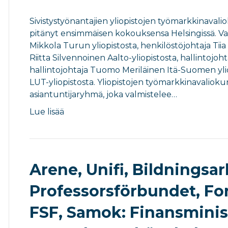
Sivistystyönantajien yliopistojen työmarkkinavali
pitänyt ensimmäisen kokouksensa Helsingissä. Val
Mikkola Turun yliopistosta, henkilöstöjohtaja Tiia
Riitta Silvennoinen Aalto-yliopistosta, hallintojoh
hallintojohtaja Tuomo Meriläinen Itä-Suomen ylio
LUT-yliopistosta. Yliopistojen työmarkkinavaliokun
asiantuntijaryhmä, joka valmistelee…
Lue lisää
Arene, Unifi, Bildningsa
Professorsförbundet, Fo
FSF, Samok: Finansminis