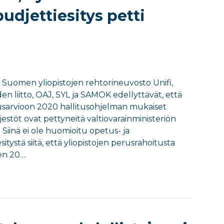
udjettiesitys petti
uomen yliopistojen rehtorineuvosto Unifi,
iden liitto, OAJ, SYL ja SAMOK edellyttävät, että
alousarvioon 2020 hallitusohjelman mukaiset
estöt ovat pettyneitä valtiovarainministeriön
Siinä ei ole huomioitu opetus- ja
tystä siitä, että yliopistojen perusrahoitusta
en 20…