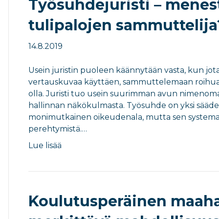
Työsuhdejuristi – menes
tulipalojen sammuttelija
14.8.2019
Usein juristin puoleen käännytään vasta, kun jotai
vertauskuvaa käyttäen, sammuttelemaan roihuavaa
olla. Juristi tuo usein suurimman avun nimenomaa
hallinnan näkökulmasta. Työsuhde on yksi sääde
monimutkainen oikeudenala, mutta sen systematiik
perehtymistä.…
Lue lisää
Koulutusperäinen maah