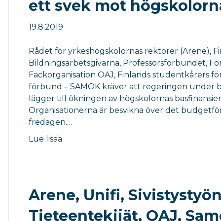
ett svek mot högskolorn
19.8.2019
Rådet för yrkeshögskolornas rektorer (Arene), Fin
Bildningsarbetsgivarna, Professorsförbundet, F
Fackorganisation OAJ, Finlands studentkårers f
förbund – SAMOK kräver att regeringen under bu
lägger till ökningen av högskolornas basfinansi
Organisationerna är besvikna över det budgetför
fredagen.…
Lue lisää
Arene, Unifi, Sivistystyön
Tieteentekijät, OAJ, Samo