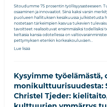
Sitoudumme 75 prosentin työllisyysasteeseen. 
osaaminen ja innovaatiot. Siinä kaksi varsin merkit
puolueen hallituksen kesäkuussa julkistetusta h
nostetaan tärkeimpien kasvua tukevien tulevais
tavoitteet realisoituvat ensimmäisiksi todellisiksi 
keltaisia kansia odotellessa on valtiovarainministe
pettymyksen etenkin korkeakouluväen…
Lue lisää
Kysyimme työelämästä, 
monikulttuurisuudesta
Christel Tjeder: kielitai
kulttuurien ymmärrys t