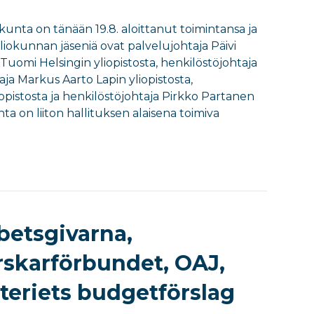
okunta on tänään 19.8. aloittanut toimintansa ja
iokunnan jäseniä ovat palvelujohtaja Päivi
 Tuomi Helsingin yliopistosta, henkilöstöjohtaja
taja Markus Aarto Lapin yliopistosta,
pistosta ja henkilöstöjohtaja Pirkko Partanen
ta on liiton hallituksen alaisena toimiva
rbetsgivarna,
rskarförbundet, OAJ,
teriets budgetförslag