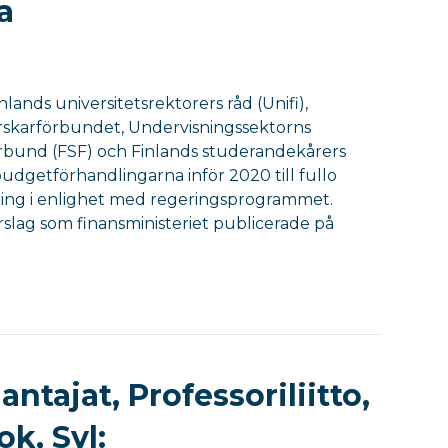
a
lands universitetsrektorers råd (Unifi),
orskarförbundet, Undervisningssektorns
örbund (FSF) och Finlands studerandekårers
dgetförhandlingarna inför 2020 till fullo
ering i enlighet med regeringsprogrammet.
slag som finansministeriet publicerade på
antajat, Professoriliitto,
k, Syl: