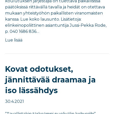
koulutuksen järjestäjiä on tuettava paikallisissa
päätöksissä riittävällä tavalla ja heidät on otettava
mukaan yhteistyöhön paikallisten viranomaisten
kanssa. Lue koko lausunto. Lisätietoja:
elinkeinopoliittinen asiantuntija Jussi-Pekka Rode,
p. 040 1686 836…
Lue lisää
Kovat odotukset,
jännittävää draamaa ja
iso lässähdys
30.4.2021
”Tavallistakin tärkeämpi puolivälin kehysriihi”