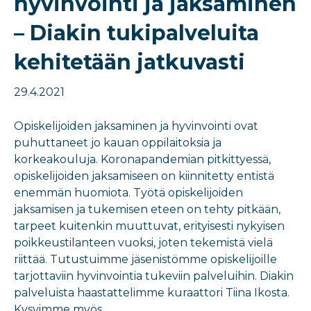
hyvinvointi ja jaksaminen
– Diakin tukipalveluita
kehitetään jatkuvasti
29.4.2021
Opiskelijoiden jaksaminen ja hyvinvointi ovat
puhuttaneet jo kauan oppilaitoksia ja
korkeakouluja. Koronapandemian pitkittyessä,
opiskelijoiden jaksamiseen on kiinnitetty entistä
enemmän huomiota. Työtä opiskelijoiden
jaksamisen ja tukemisen eteen on tehty pitkään,
tarpeet kuitenkin muuttuvat, erityisesti nykyisen
poikkeustilanteen vuoksi, joten tekemistä vielä
riittää. Tutustuimme jäsenistömme opiskelijoille
tarjottaviin hyvinvointia tukeviin palveluihin. Diakin
palveluista haastattelimme kuraattori Tiina Ikosta.
Kysyimme myös…