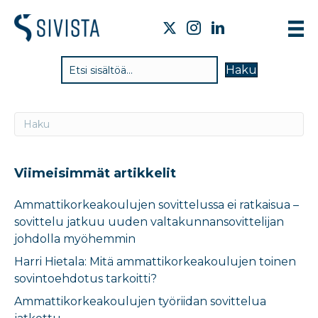
TIE
Haku
VAI
TYÖ
TIE
JÄS
Viimeisimmät artikkelit
UUT
Ammattikorkeakoulujen sovittelussa ei ratkaisua –
sovittelu jatkuu uuden valtakunnansovittelijan
YHT
johdolla myöhemmin
Harri Hietala: Mitä ammattikorkeakoulujen toinen
sovintoehdotus tarkoitti?
Ammattikorkeakoulujen työriidan sovittelua