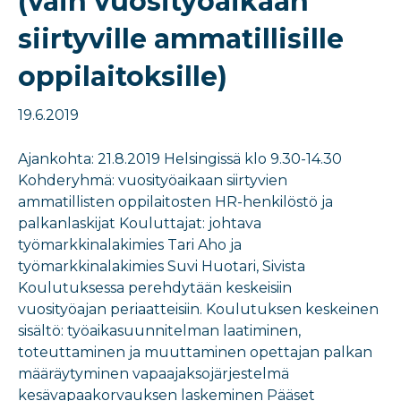
(vain vuosityöaikaan
siirtyville ammatillisille
oppilaitoksille)
19.6.2019
Ajankohta: 21.8.2019 Helsingissä klo 9.30-14.30
Kohderyhmä: vuosityöaikaan siirtyvien
ammatillisten oppilaitosten HR-henkilöstö ja
palkanlaskijat Kouluttajat: johtava
työmarkkinalakimies Tari Aho ja
työmarkkinalakimies Suvi Huotari, Sivista
Koulutuksessa perehdytään keskeisiin
vuosityöajan periaatteisiin. Koulutuksen keskeinen
sisältö: työaikasuunnitelman laatiminen,
toteuttaminen ja muuttaminen opettajan palkan
määräytyminen vapaajaksojärjestelmä
kesävapaakorvauksen laskeminen Pääset