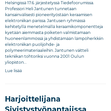
Helsingissä 17.6. järjestetyssä Tiedefoorumissa.
Professori Heli Jantunen tunnetaan
kansainvälisesti pioneerityöstään keraamisen
elektroniikan parissa. Jantusen ryhmässä
kehitetyllä menetelmällä keraamikomponentteja
kyetään aiemmasta poiketen valmistamaan
huoneenlämmössä ja yhdistämään lämpöherkkiin
elektroniikan puolijohde- ja
polymeerimateriaaleihin. Jantunen väitteli
tekniikan tohtoriksi vuonna 2001 Oulun
yliopiston…
Lue lisää
Harjoittelijana
Sivistystyönantajissa