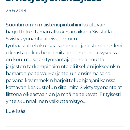
25.6.2019
Suoritin omiin maisteriopintoihini kuuluvan
harjoittelun tämän alkukesän aikana Sivistalla.
Sivistystyönantajat eivät ennen
työhaastattelukutsua sanoneet järjestönä itselleni
oikeastaan kauheasti mitään. Tiesin, että kyseessä
on koulutusalan työnantajajärjestö, mutta
järjestön tarkempi toiminta oli itselleni jokseenkin
hämärän peitossa. Harjoittelun ensimmäisenä
päivänä kävimmekin harjoitteluohjaajani kanssa
kattavan keskustelun siitä, mitä Sivistystyönantajat
liittona oikeastaan on ja mitä he tekevät. Erityisesti
yhteiskunnallinen vaikuttamistyö…
Lue lisää