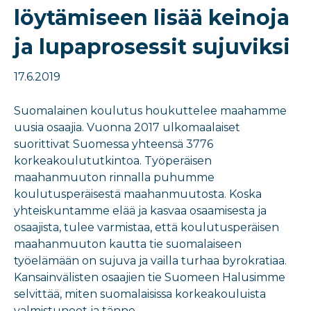
löytämiseen lisää keinoja
ja lupaprosessit sujuviksi
17.6.2019
Suomalainen koulutus houkuttelee maahamme
uusia osaajia. Vuonna 2017 ulkomaalaiset
suorittivat Suomessa yhteensä 3776
korkeakoulututkintoa. Työperäisen
maahanmuuton rinnalla puhumme
koulutusperäisestä maahanmuutosta. Koska
yhteiskuntamme elää ja kasvaa osaamisesta ja
osaajista, tulee varmistaa, että koulutusperäisen
maahanmuuton kautta tie suomalaiseen
työelämään on sujuva ja vailla turhaa byrokratiaa.
Kansainvälisten osaajien tie Suomeen Halusimme
selvittää, miten suomalaisissa korkeakouluista
valmistuneet ja tänne…