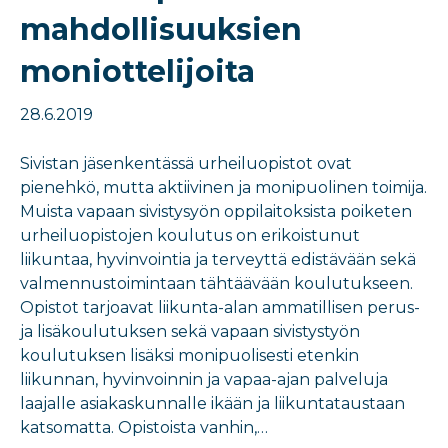
mahdollisuuksien
moniottelijoita
28.6.2019
Sivistan jäsenkentässä urheiluopistot ovat
pienehkö, mutta aktiivinen ja monipuolinen toimija.
Muista vapaan sivistysyön oppilaitoksista poiketen
urheiluopistojen koulutus on erikoistunut
liikuntaa, hyvinvointia ja terveyttä edistävään sekä
valmennustoimintaan tähtäävään koulutukseen.
Opistot tarjoavat liikunta-alan ammatillisen perus-
ja lisäkoulutuksen sekä vapaan sivistystyön
koulutuksen lisäksi monipuolisesti etenkin
liikunnan, hyvinvoinnin ja vapaa-ajan palveluja
laajalle asiakaskunnalle ikään ja liikuntataustaan
katsomatta. Opistoista vanhin,…