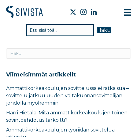
TIE
Haku
VAI
TYÖ
TIE
JÄS
Viimeisimmät artikkelit
UUT
Ammattikorkeakoulujen sovittelussa ei ratkaisua –
sovittelu jatkuu uuden valtakunnansovittelijan
YHT
johdolla myöhemmin
Harri Hietala: Mitä ammattikorkeakoulujen toinen
sovintoehdotus tarkoitti?
Ammattikorkeakoulujen työriidan sovittelua