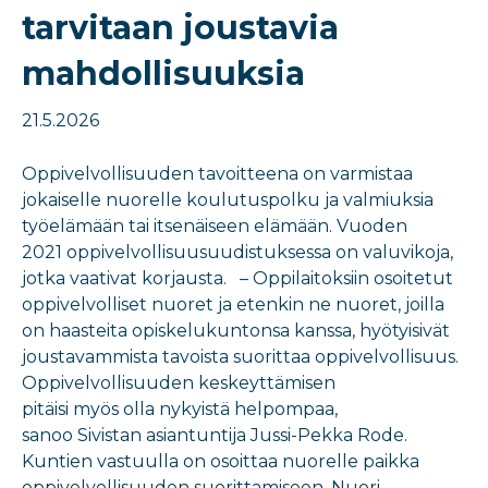
tarvitaan joustavia
mahdollisuuksia
21.5.2026
Oppivelvollisuuden tavoitteena on varmistaa
jokaiselle nuorelle koulutuspolku ja valmiuksia
työelämään tai itsenäiseen elämään. Vuoden
2021 oppivelvollisuusuudistuksessa on valuvikoja,
jotka vaativat korjausta. – Oppilaitoksiin osoitetut
oppivelvolliset nuoret ja etenkin ne nuoret, joilla
on haasteita opiskelukuntonsa kanssa, hyötyisivät
joustavammista tavoista suorittaa oppivelvollisuus.
Oppivelvollisuuden keskeyttämisen
pitäisi myös olla nykyistä helpompaa,
sanoo Sivistan asiantuntija Jussi-Pekka Rode.
Kuntien vastuulla on osoittaa nuorelle paikka
oppivelvollisuuden suorittamiseen. Nuori