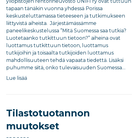
yliopistojen rehtorineuvosto UNIFI ry ovat tuttuun
tapaan tänäkin vuonna yhdessä Porissa
keskusteluttamassa tieteeseen ja tutkimukseen
liittyvistä aiheista. Järjestämässämme
paneelikeskustelussa ”Mitä Suomessa saa tutkia?
Luotetaanko tutkittuun tietoon?” aiheina ovat
luottamus tutkittuun tietoon, luottamus
tutkijoihin ja toisaalta tutkijoiden luottamus
mahdollisuuteen tehdä vapaata tiedettä. Lisäksi
puhumme siitä, onko tulevaisuuden Suomessa…
Lue lisää
Tilastotuotannon
muutokset​