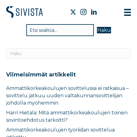
TIE
Haku
VAI
TYÖ
TIE
JÄS
Viimeisimmät artikkelit
UUT
Ammattikorkeakoulujen sovittelussa ei ratkaisua –
sovittelu jatkuu uuden valtakunnansovittelijan
YHT
johdolla myöhemmin
Harri Hietala: Mitä ammattikorkeakoulujen toinen
sovintoehdotus tarkoitti?
Ammattikorkeakoulujen työriidan sovittelua