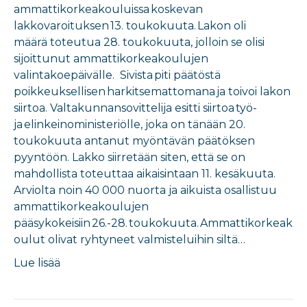
ammattikorkeakouluissa koskevan
lakkovaroituksen 13. toukokuuta. Lakon oli
määrä toteutua 28. toukokuuta, jolloin se olisi
sijoittunut ammattikorkeakoulujen
valintakoepäivälle. Sivista piti päätöstä
poikkeuksellisen harkitsemattomana ja toivoi lakon
siirtoa. Valtakunnansovittelija esitti siirtoa työ-
ja elinkeinoministeriölle, joka on tänään 20.
toukokuuta antanut myöntävän päätöksen
pyyntöön. Lakko siirretään siten, että se on
mahdollista toteuttaa aikaisintaan 11. kesäkuuta.
Arviolta noin 40 000 nuorta ja aikuista osallistuu
ammattikorkeakoulujen
pääsykokeisiin 26.-28. toukokuuta. Ammattikorkeak
oulut olivat ryhtyneet valmisteluihin siltä…
Lue lisää