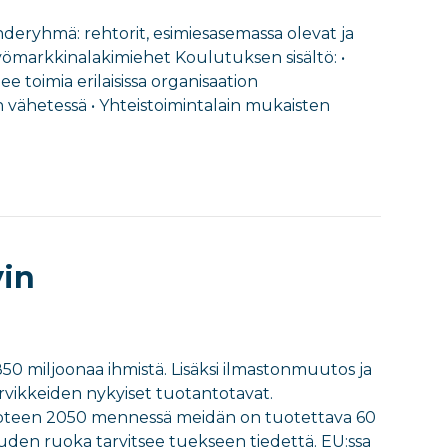
ohderyhmä: rehtorit, esimiesasemassa olevat ja
työmarkkinalakimiehet Koulutuksen sisältö: •
e toimia erilaisissa organisaation
 vähetessä • Yhteistoimintalain mukaisten
vin
50 miljoonaa ihmistä. Lisäksi ilmastonmuutos ja
rvikkeiden nykyiset tuotantotavat.
uoteen 2050 mennessä meidän on tuotettava 60
den ruoka tarvitsee tuekseen tiedettä. EU:ssa