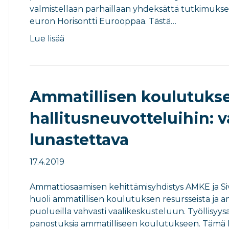
valmistellaan parhaillaan yhdeksättä tutkimuksen
euron Horisontti Eurooppaa. Tästä…
Lue lisää
Ammatillisen koulutukse
hallitusneuvotteluihin: 
lunastettava
17.4.2019
Ammattiosaamisen kehittämisyhdistys AMKE ja Sivis
huoli ammatillisen koulutuksen resursseista ja am
puolueilla vahvasti vaalikeskusteluun. Työllisyy
panostuksia ammatilliseen koulutukseen. Tämä k