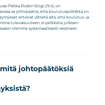
Jussi-Pekka Roden blogi 29.4), on
vissä se johtopäätös, että koulutuspolitiikka on
mykset antoivat viitteitä siitä, että koulutus- ja
ntina tulevaisuuteen, ei pelkkänä julkisen
ssakin olemme systemaattisesti viestineet.
 mitä johtopäätöksiä
yksistä?