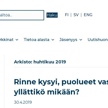
FI
SV
ENG
Haku
kkinat
Tietoa alasta
Jäsenyys
Uutishuon
Arkisto: huhtikuu 2019
Rinne kysyi, puolueet vast
yllättikö mikään?
30.4.2019