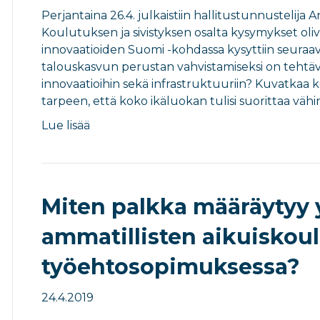
Perjantaina 26.4. julkaistiin hallitustunnustelij
Koulutuksen ja sivistyksen osalta kysymykset oliva
innovaatioiden Suomi -kohdassa kysyttiin seuraav
talouskasvun perustan vahvistamiseksi on tehtä
innovaatioihin sekä infrastruktuuriin? Kuvatkaa 
tarpeen, että koko ikäluokan tulisi suorittaa vä
Lue lisää
Miten palkka määräytyy y
ammatillisten aikuiskou
työehtosopimuksessa?
24.4.2019