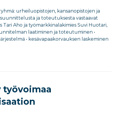
eryhmä: urheiluopistojen, kansanopistojen ja
suunnittelusta ja toteutuksesta vastaavat
s Tari Aho ja työmarkkinalakimies Suvi Huotari,
suunnitelman laatiminen ja toteutuminen •
ärjestelmä • kesävapaakorvauksen laskeminen
y työvoimaa
isaation