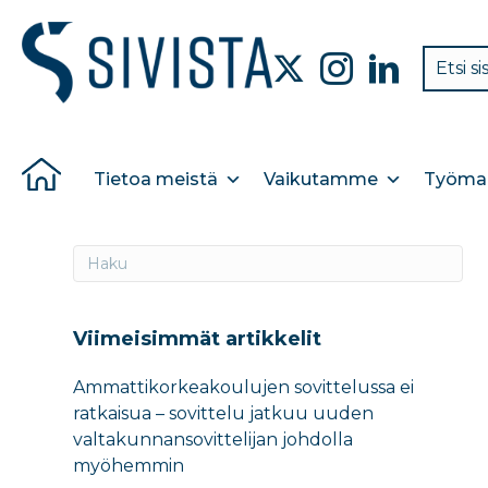
Tietoa meistä
Vaikutamme
Työmar
Viimeisimmät artikkelit
Ammattikorkeakoulujen sovittelussa ei
ratkaisua – sovittelu jatkuu uuden
valtakunnansovittelijan johdolla
myöhemmin