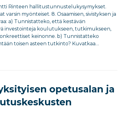
a Antti Rinteen hallitustunnustelukysymykset.
t varsin myönteiset. 8. Osaamisen, sivistyksen ja
aa: a) Tunnistatteko, että kestävän
vä investointeja koulutukseen, tutkimukseen,
konkreettiset keinonne. b) Tunnistatteko
hintään toisen asteen tutkinto? Kuvatkaa…
ksityisen opetusalan ja
lutuskeskusten