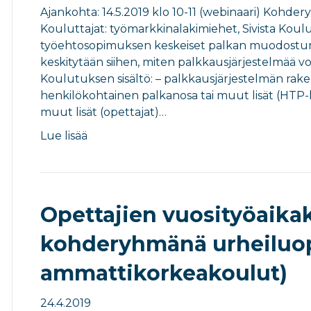
Ajankohta: 14.5.2019 klo 10-11 (webinaari) Kohde
Kouluttajat: työmarkkinalakimiehet, Sivista Kou
työehtosopimuksen keskeiset palkan muodostumi
keskitytään siihen, miten palkkausjärjestelmää v
Koulutuksen sisältö: – palkkausjärjestelmän rak
henkilökohtainen palkanosa tai muut lisät (HTP-
muut lisät (opettajat)…
Lue lisää
Opettajien vuosityöaika
kohderyhmänä urheiluopi
ammattikorkeakoulut)
24.4.2019