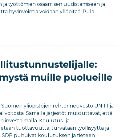
n ja työttömien osaamisen uudistamiseen ja
otta hyvinvointia voidaan ylläpitää. Pula
litustunnustelijalle:
mystä muille puolueille
Suomen yliopistojen rehtorineuvosto UNIFI ja
livoitosta. Samalla järjestöt muistuttavat, että
 investoimalla. Koulutus- ja
etaan tuottavuutta, turvataan työllisyyttä ja
ja SDP puhuivat koulutuksen ja tieteen