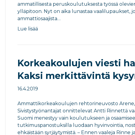
ammatillisesta peruskoulutuksesta työssä olevie
ylläpitoon. Nyt on aika lunastaa vaalilupaukset, j
ammattiosaajista…
Lue lisää
Korkeakoulujen viesti hal
Kaksi merkittävintä kysy
16.4.2019
Ammattikorkeakoulujen rehtorineuvosto Arene, 
Sivistystyönantajat onnittelevat Antti Rinnettä vaa
Suomi menestyy vain koulutukseen ja osaamiseen
tutkimuspanostuksilla luodaan hyvinvointia, nost
ehkäistään syrjäytymistä. – Ennen vaaleja Rinne 