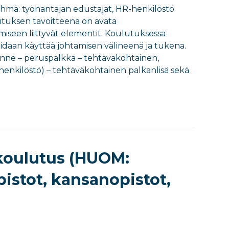
ryhmä: työnantajan edustajat, HR-henkilöstö
lutuksen tavoitteena on avata
seen liittyvät elementit. Koulutuksessa
oidaan käyttää johtamisen välineenä ja tukena.
enne – peruspalkka – tehtäväkohtainen,
henkilöstö) – tehtäväkohtainen palkanlisä sekä
koulutus (HUOM:
stot, kansanopistot,