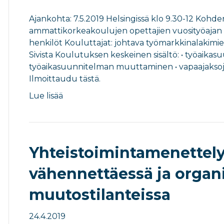
Ajankohta: 7.5.2019 Helsingissä klo 9.30-12 Kohd
ammattikorkeakoulujen opettajien vuosityöajan 
henkilöt Kouluttajat: johtava työmarkkinalakimie
Sivista Koulutuksen keskeinen sisältö: • työaika
työaikasuunnitelman muuttaminen • vapaajaksoj
Ilmoittaudu tästä.
Lue lisää
Yhteistoimintamenettel
vähennettäessä ja organ
muutostilanteissa
24.4.2019