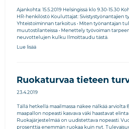
Ajankohta: 15.5.2019 Helsingissä klo 9.30-15.30 K
HR-henkilöstö Kouluttajat: Sivistystyönantajien 
Yhteistoiminnan tarkoitus • Miten työnantajan tule
muutostilanteissa • Menettely työvoiman tarpeen
neuvottelujen kulku Ilmoittaudu tästä.
Lue lisää
Ruokaturvaa tieteen tur
23.4.2019
Tällä hetkellä maailmassa näkee nälkää arviolta 8
maapallon nopeasti kasvava väki haastavat elinta
Ruokajärjestelmää on uudistettava nopeasti. V
prosenttia enemmän ruokaa kuin nyt. Tulevaisuu