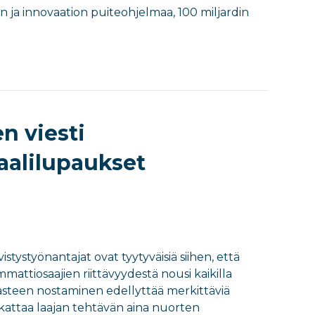
 ja innovaation puiteohjelmaa, 100 miljardin
n viesti
vaalilupaukset
tystyönantajat ovat tyytyväisiä siihen, että
mattiosaajien riittävyydestä nousi kaikilla
sasteen nostaminen edellyttää merkittäviä
attaa laajan tehtävän aina nuorten