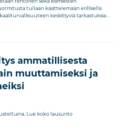
nitetään rehtorien sekä esimiesten
ormitusta tullaan käsittelemään erillisellä
aliturvallisuuteen keskittyviä tarkastuksia.…
itys ammatillisesta
ain muuttamiseksi ja
aeiksi
erusteltuina. Lue koko lausunto