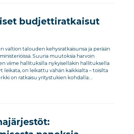
iset budjettiratkaisut
isen valtion talouden kehysratkaisunsa ja perään
ministeriöissä. Suuria muutoksia harvoin
 viime hallituksilla nykyiselläkin hallituksella
 leikata, on leikattu vähän kaikkialta – toisilta
kki on ratkaisu yritystukien kohdalla:…
ajärjestöt: