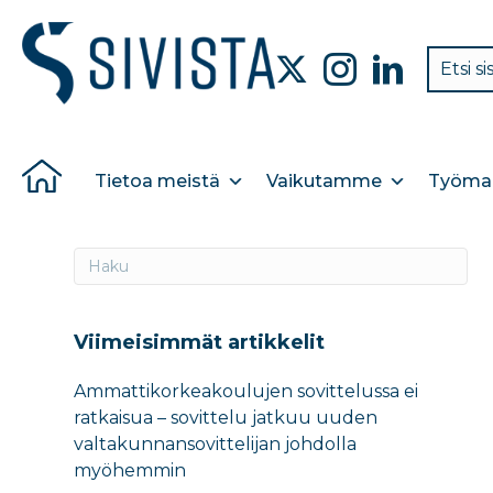
Tietoa meistä
Vaikutamme
Työmar
Viimeisimmät artikkelit
Ammattikorkeakoulujen sovittelussa ei
ratkaisua – sovittelu jatkuu uuden
valtakunnansovittelijan johdolla
myöhemmin