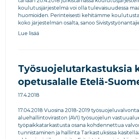
tänään 20.4.2018 julkistamassa koulutusjärjestel
koulutusjärjestelmä voi olla tulevaisuudessa maa
huomioiden. Perinteisesti kehitämme koulutusta
koko järjestelmän osalta, sanoo Sivistystyönantaj
Lue lisää
Työsuojelutarkastuksia
opetusalalle Etelä-Suom
17.4.2018
17.04.2018 Vuosina 2018-2019 työsuojeluvalvon
aluehallintoviraston (AVI) työsuojelun vastuual
työpaikkatarkastusta osana kohdennettua valvon
tunnistaminen ja hallinta Tarkastuksissa käsitell