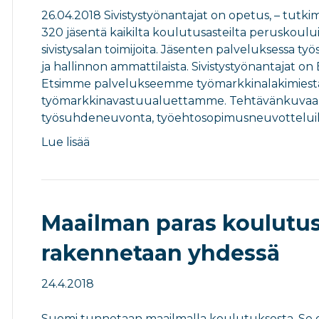
26.04.2018 Sivistystyönantajat on opetus, – tutkimus
320 jäsentä kaikilta koulutusasteilta peruskoului
sivistysalan toimijoita. Jäsenten palveluksessa 
ja hallinnon ammattilaista. Sivistystyönantajat on
Etsimme palvelukseemme työmarkkinalakimiestä 
työmarkkinavastuualuettamme. Tehtävänkuvaan
työsuhdeneuvonta, työehtosopimusneuvotteluihi
Lue lisää
Maailman paras koulutus
rakennetaan yhdessä
24.4.2018
Suomi tunnetaan maailmalla koulutuksesta. Se on