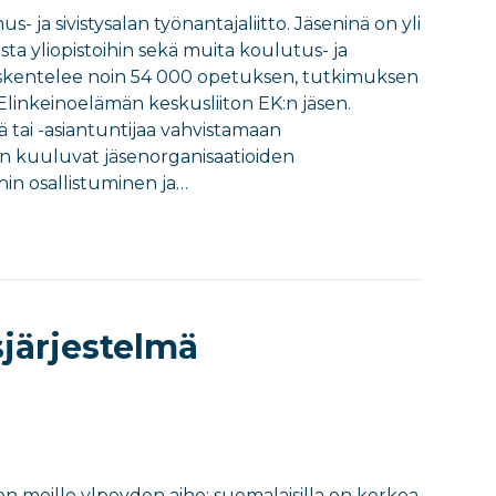
- ja sivistysalan työnantajaliitto. Jäseninä on yli
sta yliopistoihin sekä muita koulutus- ja
työskentelee noin 54 000 opetuksen, tutkimuksen
 Elinkeinoelämän keskusliiton EK:n jäsen.
tai -asiantuntijaa vahvistamaan
 kuuluvat jäsenorganisaatioiden
n osallistuminen ja…
järjestelmä
 meille ylpeyden aihe: suomalaisilla on korkea