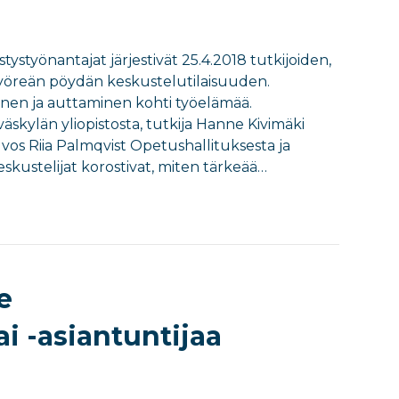
tystyönantajat järjestivät 25.4.2018 tutkijoiden,
pyöreän pöydän keskustelutilaisuuden.
nen ja auttaminen kohti työelämää.
väskylän yliopistosta, tutkija Hanne Kivimäki
vos Riia Palmqvist Opetushallituksesta ja
skustelijat korostivat, miten tärkeää…
e
i -asiantuntijaa