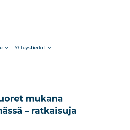
e
Yhteystiedot
nuoret mukana
ässä – ratkaisuja