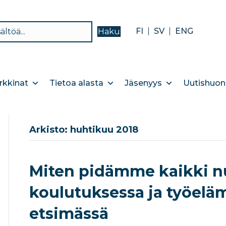
FI
SV
ENG
Haku
kkinat
Tietoa alasta
Jäsenyys
Uutishuon
Arkisto: huhtikuu 2018
Miten pidämme kaikki 
koulutuksessa ja työeläm
etsimässä