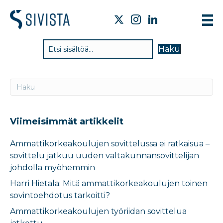
TIE
Haku
VAI
TYÖ
TIE
JÄS
Viimeisimmät artikkelit
UUT
Ammattikorkeakoulujen sovittelussa ei ratkaisua –
sovittelu jatkuu uuden valtakunnansovittelijan
YHT
johdolla myöhemmin
Harri Hietala: Mitä ammattikorkeakoulujen toinen
sovintoehdotus tarkoitti?
Ammattikorkeakoulujen työriidan sovittelua