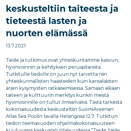
keskusteltiin taiteesta ja
tieteestä lasten ja
nuorten elämässä
13.7.2021
Tiede ja tutkimus ovat yhteiskuntamme kasvun,
hyvinvoinnin ja kehityksen peruspilareita.
Tutkitulle tiedolle on juuri nyt tarvetta niin
yhteiskunnallisten haasteiden kuin kansalaisten
arjen kysymysten ratkaisemisessa. Samaan aikaan
taiteen ja kulttuurin merkitys kunkin meistä
hyvinvoinnille on tullut ilmiselväksi. Tästä tärkestä
kokonaisuudesta keskusteltiin SuomiAreenan
Allas Sea Poolin lavalla Helsingissä 12.7. Tutkitun
tiedon teemavuoden ohjelmakokonaisuuteen
kuuluvassa keskustelutilaisuudessa ”Tiede, taide…